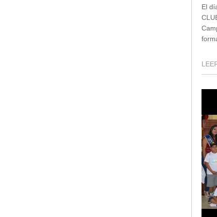
El d
CLUB
Camp
forma
LEER