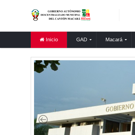
Sidebar Menu
Inicio
GAD
Inicio
GAD
Macará
Alcaldía
Concejo
Departamentos
Misión y Visión
Contáctenos
Macará
Cantón
Himno a Macará
Símbolos Patrios
Turismo
Gastronomía