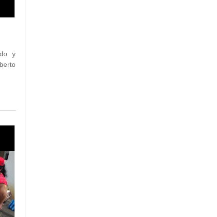
ado y
berto