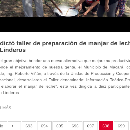
dictó taller de preparación de manjar de lec
 Linderos
l gran objetivo brindar una nueva alternativa que mejore su productiv
ende el mejoramiento de nuestra gente, el Municipio de Macará, c
lde, Ing. Roberto Viñán, a través de la Unidad de Producción y Cooper
nacional, desarrollaron el Taller denominado: Información Teórico-Pr
 elaborar el manjar de leche”, esta vez dirigida a diez participante
o Linderos.
 MÁS...
io
693
694
695
696
697
698
699