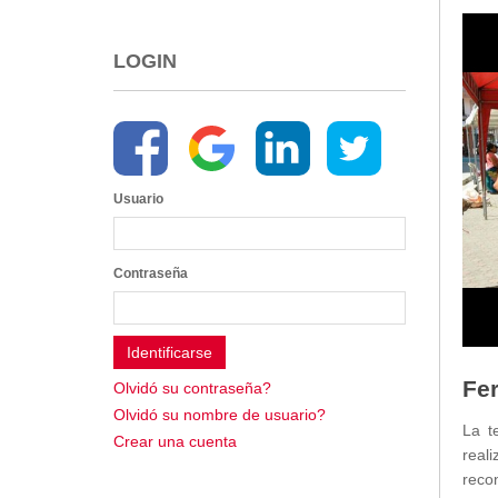
2013
2012
LOGIN
EPRAMA
2022
2021
2020
2019
Usuario
2018
2017
2016
Contraseña
Protección de Derechos
Empresa Pública de Vivienda
2021
2020
Fer
Olvidó su contraseña?
2017
Olvidó su nombre de usuario?
La t
2015
Crear una cuenta
real
CPCCS
reco
GAD Macará