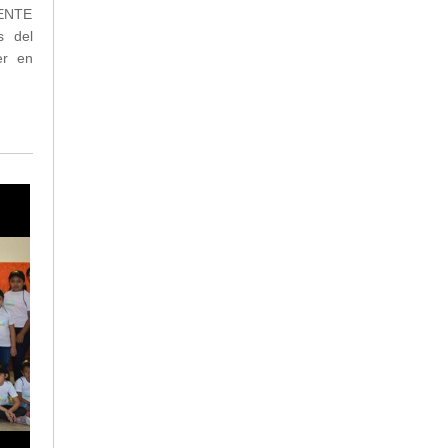
PENTE
s del
er en