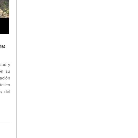
he
idad y
on su
ación
áctica
s del