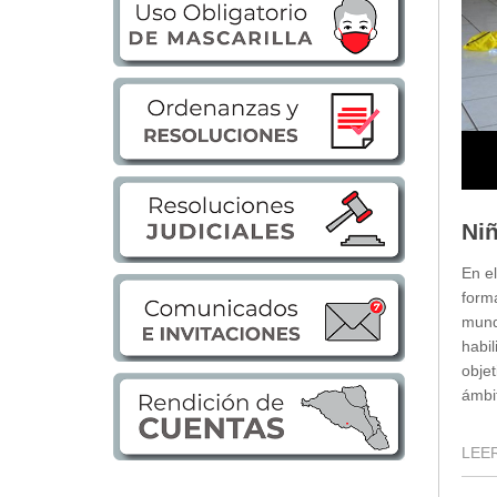
Transparencia
LOTAIP
GAD Macará
2026
2025
2020
2024
Niñ
2023
2022
En el
form
2021
mund
2016
habi
2019
objet
2018
ámbi
2017
2015
LEER
2014