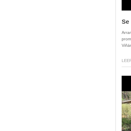
Se
Arra
prom
Viñán
LEER