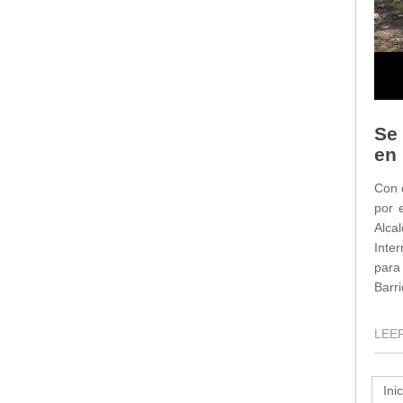
Se 
en
Con e
por 
Alca
Inter
para
Barri
LEER
Inic