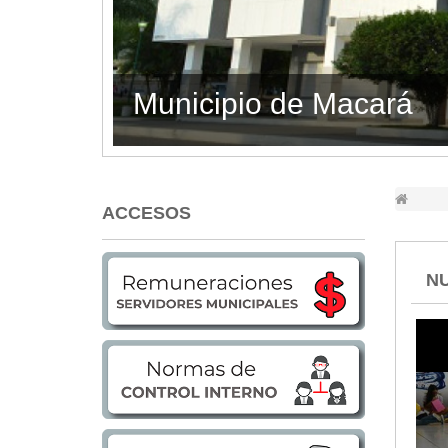
Lugares Turísticos
Parques
Balnearios
GAD MACARÁ RINDIÓ
Petroglifos
Numbiaranga
Plan de Desarrollo Turístico
Noticias
ACCESOS
Obras
Asambleas
NU
Convenios
Eventos
Comunicados e Invitaciones
Socializaciones
Reuniones
Deportes
Social