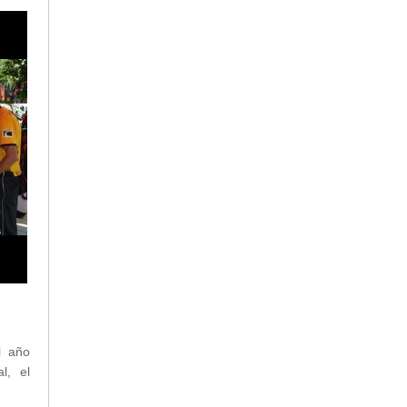
l año
l, el