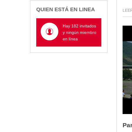
Empresa Pública de Vivienda
QUIEN ESTÁ EN LINEA
LEER
Biblioteca
P.A.C. - P.O.A.
Hay 182 invitados
P.D.L - P.D.O.T.
y ningún miembro
GACETA TRIBUTARIA
en línea
Ordenanzas/Resoluciones
Convenios
Cumplimiento LOTAIP
Concurso de Méritos
Concursos 2016
Servicio
Consulta Pago de Impuesto
Mail
Pa