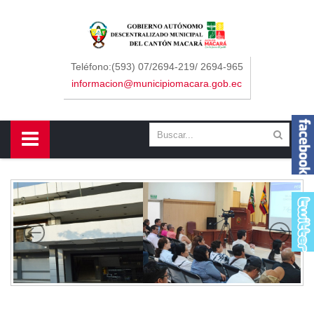
Sidebar Menu
Inicio
Teléfono:(593) 07/2694-219/ 2694-965
informacion@municipiomacara.gob.ec
GAD
Alcaldía
Concejo
Departamentos
Misión y Visión
Contáctenos
Macará
Cantón
Himno a Macará
Símbolos Patrios
Turismo
Gastronomía