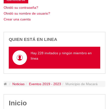
Empresa Pública de Vivienda
Olvidó su contraseña?
Biblioteca
Olvidó su nombre de usuario?
P.A.C. - P.O.A.
Crear una cuenta
P.D.L - P.D.O.T.
GACETA TRIBUTARIA
Ordenanzas/Resoluciones
QUIEN ESTÁ EN LINEA
Convenios
Cumplimiento LOTAIP
Hay 228 invitados y ningún miembro en
Concurso de Méritos
línea
Concursos 2016
Servicio
Consulta Pago de Impuesto
Noticias
Eventos 2019 - 2023
Municipio de Macará
Mail
Inicio