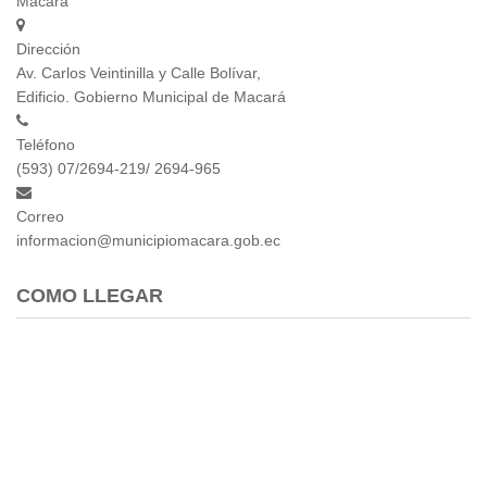
Macará
Empresa Pública de Vivienda
Dirección
Biblioteca
Av. Carlos Veintinilla y Calle Bolívar,
P.A.C. - P.O.A.
Edificio. Gobierno Municipal de Macará
P.D.L - P.D.O.T.
GACETA TRIBUTARIA
Teléfono
Ordenanzas/Resoluciones
(593) 07/2694-219/ 2694-965
Convenios
Correo
Cumplimiento LOTAIP
informacion@municipiomacara.gob.ec
Concurso de Méritos
Concursos 2016
COMO LLEGAR
Servicio
Consulta Pago de Impuesto
Mail