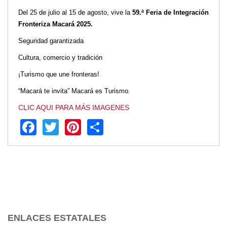
Del 25 de julio al 15 de agosto, vive la
59.ª Feria de Integración
Transparencia
Fronteriza Macará 2025.
LOTAIP
Seguridad garantizada
GAD Macará
2026
Cultura, comercio y tradición
2025
¡Turismo que une fronteras!
2020
“Macará te invita” Macará es Turismo.
2024
CLIC AQUI PARA MÁS IMAGENES
2023
Facebook
Twitter
Pinterest
Share
2022
2021
2016
2019
2018
2017
2015
2014
ENLACES ESTATALES