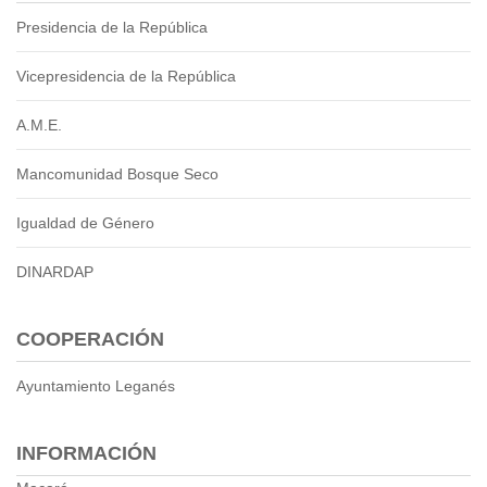
2013
Presidencia de la República
2012
EPRAMA
Vicepresidencia de la República
2022
2021
A.M.E.
2020
2019
Mancomunidad Bosque Seco
2018
Igualdad de Género
2017
2016
DINARDAP
Protección de Derechos
Empresa Pública de Vivienda
COOPERACIÓN
2021
2020
Ayuntamiento Leganés
2017
2015
INFORMACIÓN
CPCCS
GAD Macará