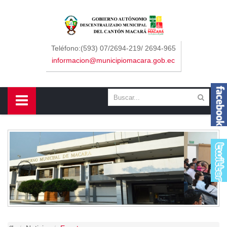
Sidebar Menu
Inicio
Teléfono:(593) 07/2694-219/ 2694-965
informacion@municipiomacara.gob.ec
GAD
Alcaldía
Concejo
Departamentos
Misión y Visión
Contáctenos
Macará
Cantón
Himno a Macará
Símbolos Patrios
Turismo
Gastronomía