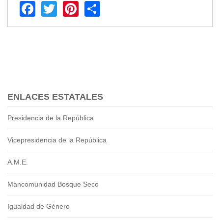
2013
Facebook
Twitter
Pinterest
Share
2012
EPRAMA
2022
2021
2020
2019
2018
ENLACES ESTATALES
2017
2016
Presidencia de la República
Protección de Derechos
Vicepresidencia de la República
Empresa Pública de Vivienda
2021
A.M.E.
2020
2017
Mancomunidad Bosque Seco
2015
CPCCS
Igualdad de Género
GAD Macará