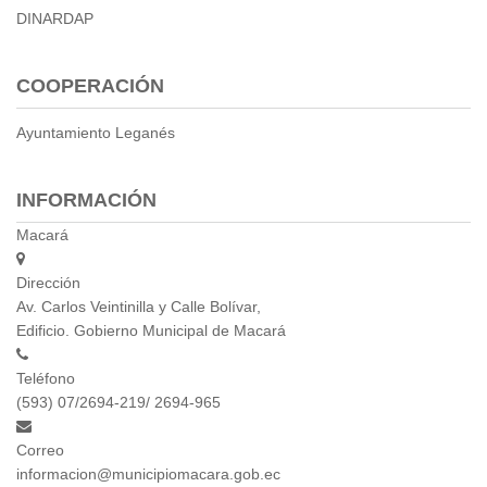
DINARDAP
Empresa Pública de Vivienda
Biblioteca
P.A.C. - P.O.A.
COOPERACIÓN
P.D.L - P.D.O.T.
Ayuntamiento Leganés
GACETA TRIBUTARIA
Ordenanzas/Resoluciones
Convenios
INFORMACIÓN
Cumplimiento LOTAIP
Macará
Concurso de Méritos
Concursos 2016
Dirección
Av. Carlos Veintinilla y Calle Bolívar,
Servicio
Edificio. Gobierno Municipal de Macará
Consulta Pago de Impuesto
Teléfono
(593) 07/2694-219/ 2694-965
Mail
Correo
informacion@municipiomacara.gob.ec