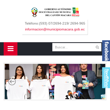
Sidebar Menu
Inicio
Teléfono:(593) 07/2694-219/ 2694-965
informacion@municipiomacara.gob.ec
GAD
Alcaldía
Concejo
Departamentos
Misión y Visión
Contáctenos
Macará
Cantón
Himno a Macará
Símbolos Patrios
Turismo
Gastronomía