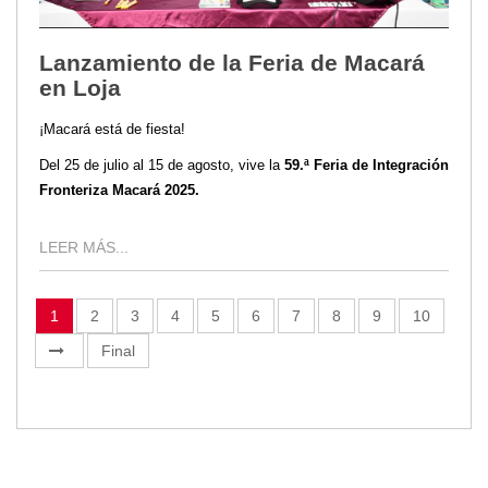
Lanzamiento de la Feria de Macará
en Loja
¡Macará está de fiesta!
Del 25 de julio al 15 de agosto, vive la
59.ª Feria de Integración
Fronteriza Macará 2025.
LEER MÁS...
1
2
3
4
5
6
7
8
9
10
Final