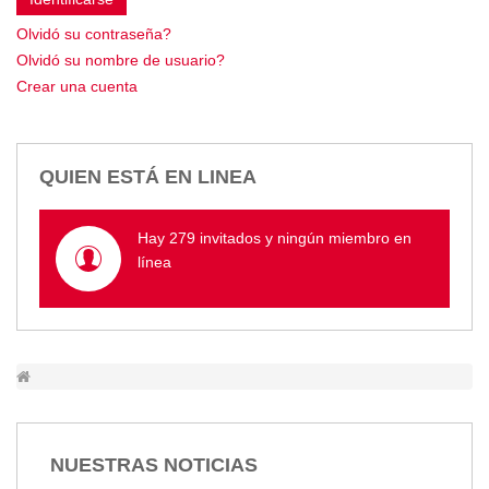
Empresa Pública de Vivienda
Olvidó su contraseña?
Biblioteca
Olvidó su nombre de usuario?
P.A.C. - P.O.A.
Crear una cuenta
P.D.L - P.D.O.T.
GACETA TRIBUTARIA
Ordenanzas/Resoluciones
QUIEN ESTÁ EN LINEA
Convenios
Cumplimiento LOTAIP
Hay 279 invitados y ningún miembro en
Concurso de Méritos
línea
Concursos 2016
Servicio
Consulta Pago de Impuesto
Mail
NUESTRAS NOTICIAS