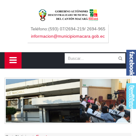
Sidebar Menu
Inicio
Teléfono:(593) 07/2694-219/ 2694-965
informacion@municipiomacara.gob.ec
GAD
Alcaldía
Concejo
Departamentos
Misión y Visión
Contáctenos
Macará
Cantón
Himno a Macará
Símbolos Patrios
Turismo
Gastronomía