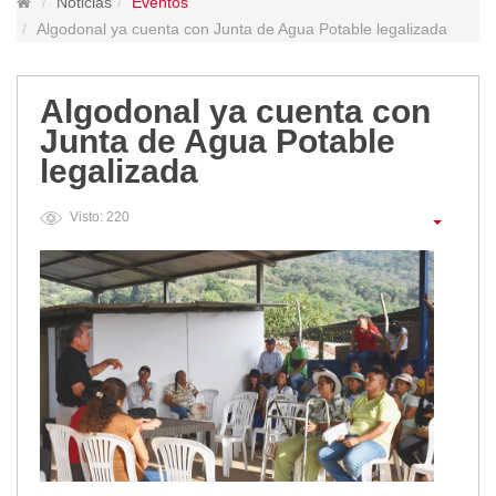
Noticias
Eventos
Lugares Turísticos
Algodonal ya cuenta con Junta de Agua Potable legalizada
Parques
Balnearios
Algodonal ya cuenta con
Petroglifos
Junta de Agua Potable
Numbiaranga
legalizada
Plan de Desarrollo Turístico
Noticias
Visto: 220
Obras
Asambleas
Convenios
Eventos
Comunicados e Invitaciones
Socializaciones
Reuniones
Deportes
Social