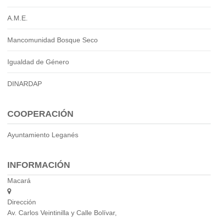
Empresa Pública de Vivienda
A.M.E.
Biblioteca
P.A.C. - P.O.A.
Mancomunidad Bosque Seco
P.D.L - P.D.O.T.
GACETA TRIBUTARIA
Igualdad de Género
Ordenanzas/Resoluciones
DINARDAP
Convenios
Cumplimiento LOTAIP
Concurso de Méritos
COOPERACIÓN
Concursos 2016
Ayuntamiento Leganés
Servicio
Consulta Pago de Impuesto
INFORMACIÓN
Macará
Mail
Dirección
Av. Carlos Veintinilla y Calle Bolívar,