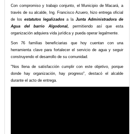
Con compromiso y trabajo conjunto, el Municipio de Macará, a
Transparencia
través de su alcalde, Ing. Francisco Azuero, hizo entrega oficial
LOTAIP
de los
estatutos legalizados
a la
Junta Administradora de
GAD Macará
Agua del barrio Algodonal,
permitiendo así que esta
organización adquiera vida jurídica y pueda operar legalmente.
2026
2025
Son 76 familias beneficiarias que hoy cuentan con una
2020
herramienta clave para fortalecer el servicio de agua y seguir
construyendo el desarrollo de su comunidad.
2024
2023
"Nos llena de satisfacción cumplir con este objetivo, porque
2022
donde hay organización, hay progreso", destacó el alcalde
durante el acto de entrega.
2021
2016
2019
2018
2017
2015
2014