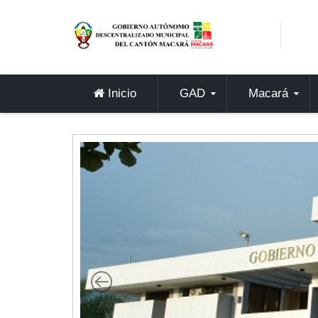
Sidebar Menu
Inicio
GAD
Inicio
GAD
Macará
Alcaldía
Concejo
Departamentos
Misión y Visión
Contáctenos
Macará
Cantón
Himno a Macará
Símbolos Patrios
Turismo
Gastronomía