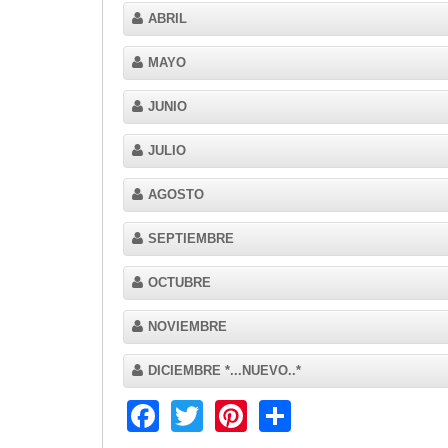
ABRIL
Transparencia
LOTAIP
MAYO
GAD Macará
JUNIO
2026
2025
JULIO
2020
2024
AGOSTO
2023
SEPTIEMBRE
2022
2021
OCTUBRE
2016
2019
NOVIEMBRE
2018
DICIEMBRE *...NUEVO..*
2017
2015
Facebook
Twitter
Pinterest
Share
2014