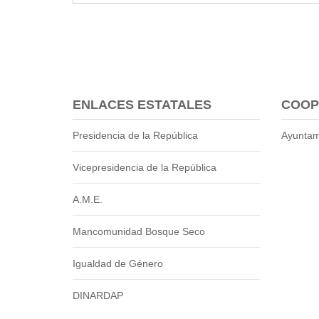
2013
2012
EPRAMA
2022
2021
2020
ENLACES ESTATALES
COOP
2019
2018
Presidencia de la República
Ayuntam
2017
Vicepresidencia de la República
2016
Protección de Derechos
A.M.E.
Empresa Pública de Vivienda
2021
Mancomunidad Bosque Seco
2020
2017
Igualdad de Género
2015
DINARDAP
CPCCS
GAD Macará