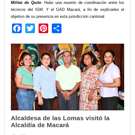
Militar de Quito
. Hubo una reunión de coordinación entre los
Transparencia
técnicos del IGM. Y el GAD Macará, a fin de explicarles el
objetivo de su presencia en esta jurisdicción cantonal.
LOTAIP
Facebook
Twitter
Pinterest
Share
GAD Macará
2026
2025
2020
2024
2023
2022
2021
2016
2019
2018
2017
Alcaldesa de las Lomas visitó la
2015
Alcaldía de Macará
2014