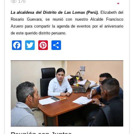
2013
170
2012
La alcaldesa del Distrito de Las Lomas (Perú),
Elizabeth del
EPRAMA
Rosario Guevara, se reunió con nuestro Alcalde Francisco
2022
Azuero para compartir la agenda de eventos por el aniversario
2021
de este querido distrito peruano.
2020
Facebook
Twitter
Pinterest
Share
2019
2018
2017
2016
Protección de Derechos
Empresa Pública de Vivienda
2021
2020
2017
2015
CPCCS
GAD Macará