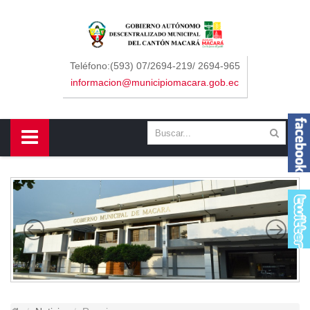
Sidebar Menu
Inicio
Teléfono:(593) 07/2694-219/ 2694-965
informacion@municipiomacara.gob.ec
GAD
Alcaldía
Concejo
Departamentos
Misión y Visión
Contáctenos
Macará
Cantón
Himno a Macará
Símbolos Patrios
Turismo
Gastronomía