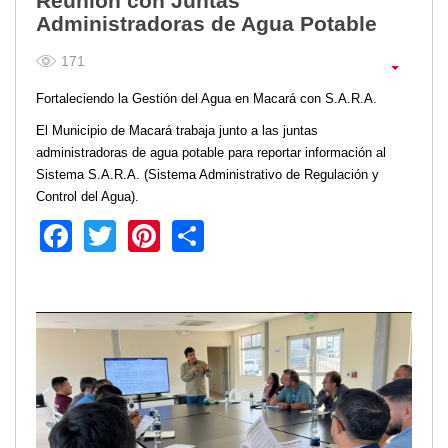
Reunión con Juntas
Administradoras de Agua Potable
Empresa Pública de Vivienda
Biblioteca
171
P.A.C. - P.O.A.
Fortaleciendo la Gestión del Agua en Macará con S.A.R.A.
P.D.L - P.D.O.T.
GACETA TRIBUTARIA
El Municipio de Macará trabaja junto a las juntas
Ordenanzas/Resoluciones
administradoras de agua potable para reportar información al
Sistema S.A.R.A. (Sistema Administrativo de Regulación y
Convenios
Control del Agua).
Cumplimiento LOTAIP
Facebook
Twitter
Pinterest
Share
Concurso de Méritos
Concursos 2016
Servicio
Consulta Pago de Impuesto
Mail