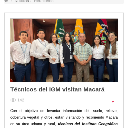
Noticias
Reuniones
Lugares Turísticos
Parques
Balnearios
Petroglifos
Numbiaranga
Plan de Desarrollo Turístico
Noticias
Obras
Asambleas
Convenios
Eventos
Técnicos del IGM visitan Macará
Comunicados e Invitaciones
142
Socializaciones
Reuniones
Con el objetivo de levantar información del: suelo, relieve,
Deportes
cobertura vegetal y otros, están visitando y recorriendo Macará
en su área urbana y rural,
técnicos del Instituto Geográfico
Social