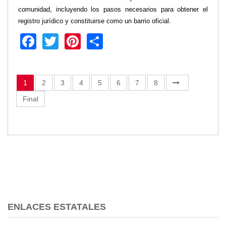
comunidad, incluyendo los pasos necesarios para obtener el
registro jurídico y constituirse como un barrio oficial.
Facebook
Twitter
Pinterest
Share
1
2
3
4
5
6
7
8
Final
ENLACES ESTATALES