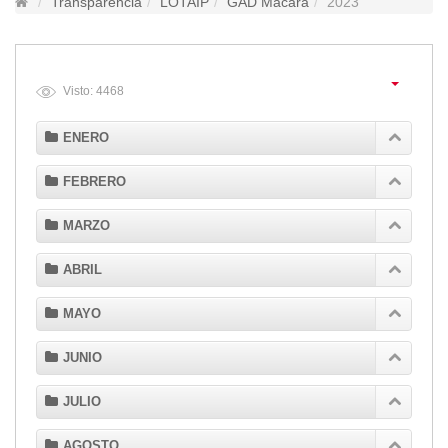
Transparencia
LOTAIP
GAD Macará
2023
Lugares Turísticos
Parques
Balnearios
Visto: 4468
Petroglifos
Numbiaranga
ENERO
Plan de Desarrollo Turístico
FEBRERO
Noticias
Obras
MARZO
Asambleas
ABRIL
Convenios
Eventos
MAYO
Comunicados e Invitaciones
Socializaciones
JUNIO
Reuniones
JULIO
Deportes
Social
AGOSTO