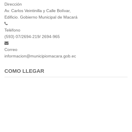
Dirección
Empresa Pública de Vivienda
Av. Carlos Veintinilla y Calle Bolívar,
Biblioteca
Edificio. Gobierno Municipal de Macará
P.A.C. - P.O.A.
P.D.L - P.D.O.T.
Teléfono
(593) 07/2694-219/ 2694-965
GACETA TRIBUTARIA
Ordenanzas/Resoluciones
Correo
Convenios
informacion@municipiomacara.gob.ec
Cumplimiento LOTAIP
Concurso de Méritos
COMO LLEGAR
Concursos 2016
Servicio
Consulta Pago de Impuesto
Mail