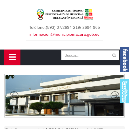
Sidebar Menu
Inicio
Teléfono:(593) 07/2694-219/ 2694-965
informacion@municipiomacara.gob.ec
GAD
Alcaldía
Concejo
Departamentos
Misión y Visión
Contáctenos
Macará
Cantón
Himno a Macará
Símbolos Patrios
Turismo
Gastronomía