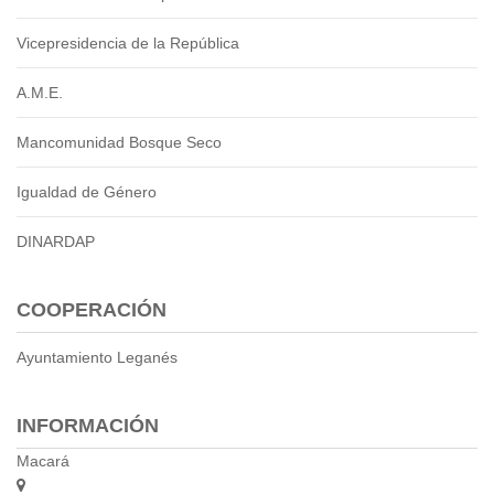
2013
2012
Vicepresidencia de la República
EPRAMA
2022
A.M.E.
2021
Mancomunidad Bosque Seco
2020
2019
Igualdad de Género
2018
2017
DINARDAP
2016
Protección de Derechos
COOPERACIÓN
Empresa Pública de Vivienda
2021
Ayuntamiento Leganés
2020
2017
INFORMACIÓN
2015
Macará
CPCCS
GAD Macará