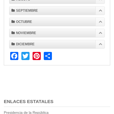
Transparencia
SEPTIEMBRE
LOTAIP
OCTUBRE
GAD Macará
2026
NOVIEMBRE
2025
2020
DICIEMBRE
2024
Facebook
Twitter
Pinterest
Share
2023
2022
2021
2016
2019
2018
2017
ENLACES ESTATALES
2015
2014
Presidencia de la República