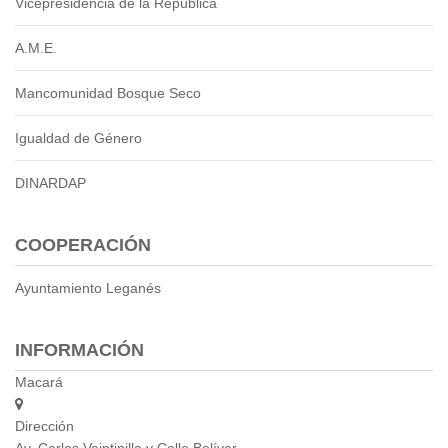
Vicepresidencia de la República
Transparencia
A.M.E.
LOTAIP
GAD Macará
Mancomunidad Bosque Seco
2026
Igualdad de Género
2025
2020
DINARDAP
2024
2023
COOPERACIÓN
2022
2021
Ayuntamiento Leganés
2016
2019
2018
INFORMACIÓN
2017
Macará
2015
2014
Dirección
Av. Carlos Veintinilla y Calle Bolívar,