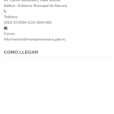
2013
Edificio. Gobierno Municipal de Macará
2012
EPRAMA
Teléfono
2022
(593) 07/2694-219/ 2694-965
2021
Correo
2020
informacion@municipiomacara.gob.ec
2019
2018
COMO LLEGAR
2017
2016
Protección de Derechos
Empresa Pública de Vivienda
2021
2020
2017
2015
CPCCS
GAD Macará