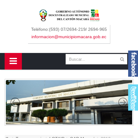
Sidebar Menu
Inicio
Teléfono:(593) 07/2694-219/ 2694-965
informacion@municipiomacara.gob.ec
GAD
Alcaldía
Concejo
Departamentos
Misión y Visión
Contáctenos
Macará
Cantón
Himno a Macará
Símbolos Patrios
Turismo
Gastronomía