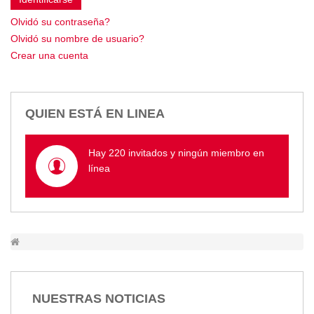
Empresa Pública de Vivienda
Olvidó su contraseña?
Biblioteca
Olvidó su nombre de usuario?
P.A.C. - P.O.A.
Crear una cuenta
P.D.L - P.D.O.T.
GACETA TRIBUTARIA
Ordenanzas/Resoluciones
QUIEN ESTÁ EN LINEA
Convenios
Cumplimiento LOTAIP
Hay 220 invitados y ningún miembro en
Concurso de Méritos
línea
Concursos 2016
Servicio
Consulta Pago de Impuesto
Mail
NUESTRAS NOTICIAS