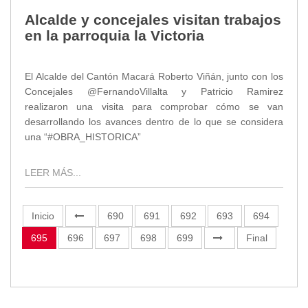
Alcalde y concejales visitan trabajos
en la parroquia la Victoria
El Alcalde del Cantón Macará Roberto Viñán, junto con los
Concejales @FernandoVillalta y Patricio Ramirez
realizaron una visita para comprobar cómo se van
desarrollando los avances dentro de lo que se considera
una “#OBRA_HISTORICA”
LEER MÁS...
Inicio
690
691
692
693
694
695
696
697
698
699
Final