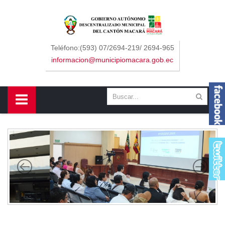
Sidebar Menu
Inicio
Teléfono:(593) 07/2694-219/ 2694-965
informacion@municipiomacara.gob.ec
GAD
Alcaldía
Concejo
Departamentos
Misión y Visión
Contáctenos
Macará
Cantón
Himno a Macará
Símbolos Patrios
Turismo
Gastronomía