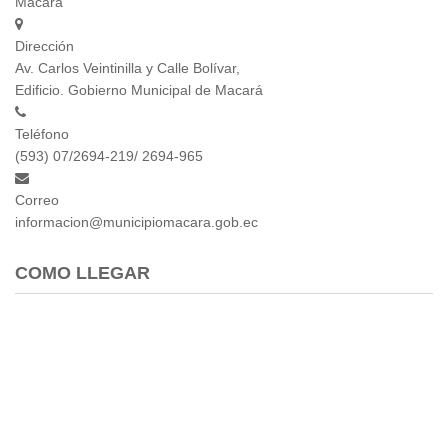
Macará
2013
2012
Dirección
EPRAMA
Av. Carlos Veintinilla y Calle Bolívar,
2022
Edificio. Gobierno Municipal de Macará
2021
2020
Teléfono
(593) 07/2694-219/ 2694-965
2019
2018
Correo
2017
informacion@municipiomacara.gob.ec
2016
Protección de Derechos
COMO LLEGAR
Empresa Pública de Vivienda
2021
2020
2017
2015
CPCCS
GAD Macará