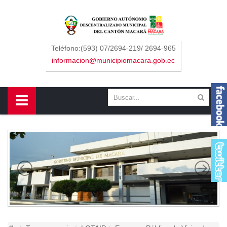
Sidebar Menu
Inicio
Teléfono:(593) 07/2694-219/ 2694-965
informacion@municipiomacara.gob.ec
GAD
Alcaldía
Concejo
Departamentos
Misión y Visión
Contáctenos
Macará
Cantón
Himno a Macará
Símbolos Patrios
Turismo
Gastronomía