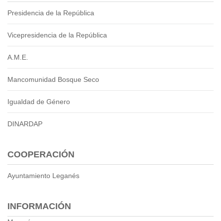
Presidencia de la República
Transparencia
LOTAIP
Vicepresidencia de la República
GAD Macará
2026
A.M.E.
2025
Mancomunidad Bosque Seco
2020
2024
Igualdad de Género
2023
2022
DINARDAP
2021
2016
COOPERACIÓN
2019
2018
Ayuntamiento Leganés
2017
2015
INFORMACIÓN
2014