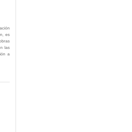
ación
ón, es
obras
n las
ión a