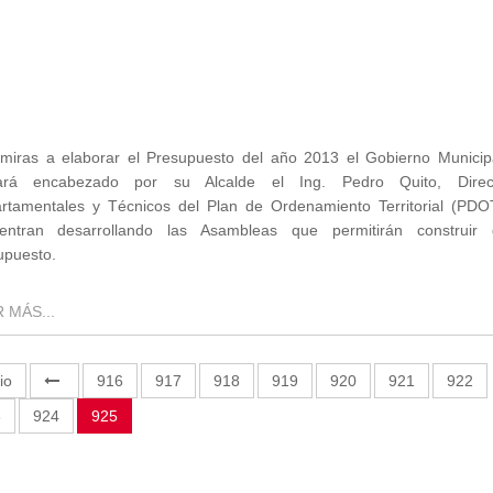
miras a elaborar el Presupuesto del año 2013 el Gobierno Municip
rá encabezado por su Alcalde el Ing. Pedro Quito, Direc
rtamentales y Técnicos del Plan de Ordenamiento Territorial (PDO
entran desarrollando las Asambleas que permitirán construir 
upuesto.
 MÁS...
io
916
917
918
919
920
921
922
3
924
925