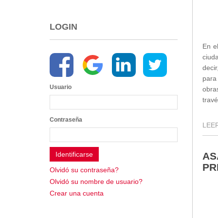
2013
2012
LOGIN
EPRAMA
2022
En e
2021
ciuda
2020
deci
2019
para
Usuario
obra
2018
trav
2017
2016
Contraseña
LEER
Protección de Derechos
Empresa Pública de Vivienda
2021
AS
PR
2020
Olvidó su contraseña?
2017
Olvidó su nombre de usuario?
2015
Crear una cuenta
CPCCS
GAD Macará