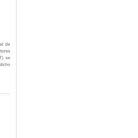
al de
tores
T) se
dicho