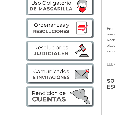
Transparencia
LOTAIP
GAD Macará
Fren
2026
una 
2025
Naci
2020
elab
2024
secu
2023
2022
LEER
2021
2016
SO
2019
ES
2018
2017
2015
2014