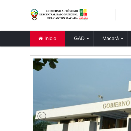
Sidebar Menu
Inicio
GAD
Inicio
GAD
Macará
Alcaldía
Concejo
Departamentos
Misión y Visión
Contáctenos
Macará
Cantón
Himno a Macará
Símbolos Patrios
Turismo
Gastronomía