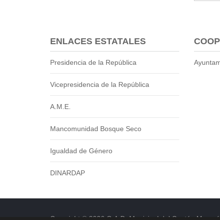
ENLACES ESTATALES
COOP
Presidencia de la República
Ayuntam
Vicepresidencia de la República
A.M.E.
Mancomunidad Bosque Seco
Igualdad de Género
DINARDAP
Copyright © 2026 G.A.D. Municipal del Cantón Macará