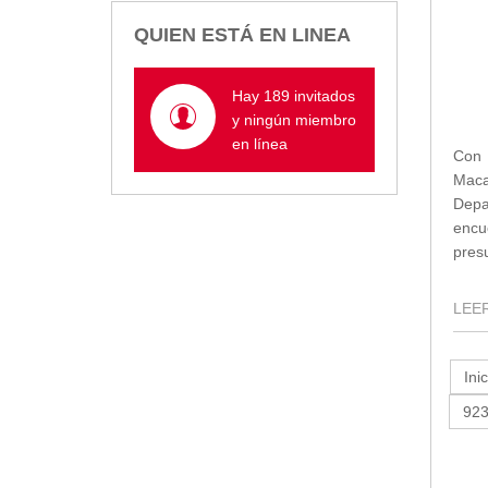
Empresa Pública de Vivienda
QUIEN ESTÁ EN LINEA
Biblioteca
P.A.C. - P.O.A.
Hay 189 invitados
P.D.L - P.D.O.T.
y ningún miembro
GACETA TRIBUTARIA
en línea
Con 
Ordenanzas/Resoluciones
Maca
Convenios
Depa
Cumplimiento LOTAIP
encu
pres
Concurso de Méritos
Concursos 2016
LEER
Servicio
Consulta Pago de Impuesto
Inic
Mail
92