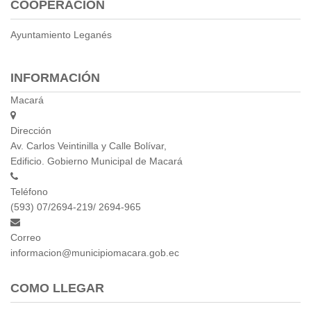
COOPERACIÓN
Empresa Pública de Vivienda
Biblioteca
Ayuntamiento Leganés
P.A.C. - P.O.A.
P.D.L - P.D.O.T.
INFORMACIÓN
GACETA TRIBUTARIA
Macará
Ordenanzas/Resoluciones
Convenios
Dirección
Cumplimiento LOTAIP
Av. Carlos Veintinilla y Calle Bolívar,
Concurso de Méritos
Edificio. Gobierno Municipal de Macará
Concursos 2016
Teléfono
(593) 07/2694-219/ 2694-965
Servicio
Consulta Pago de Impuesto
Correo
informacion@municipiomacara.gob.ec
Mail
COMO LLEGAR