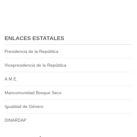
2013
2012
EPRAMA
2022
2021
ENLACES ESTATALES
2020
2019
Presidencia de la República
2018
2017
Vicepresidencia de la República
2016
A.M.E.
Protección de Derechos
Empresa Pública de Vivienda
Mancomunidad Bosque Seco
2021
2020
Igualdad de Género
2017
DINARDAP
2015
CPCCS
GAD Macará