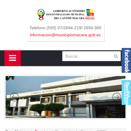
Sidebar Menu
Inicio
Teléfono:(593) 07/2694-219/ 2694-965
informacion@municipiomacara.gob.ec
GAD
Alcaldía
Concejo
Departamentos
Misión y Visión
Contáctenos
Macará
Cantón
Himno a Macará
Símbolos Patrios
Turismo
Gastronomía