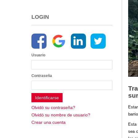
2013
2012
LOGIN
EPRAMA
2022
2021
2020
2019
Usuario
2018
2017
2016
Contraseña
Protección de Derechos
Tra
Empresa Pública de Vivienda
su
2021
2020
Esta
Olvidó su contraseña?
2017
barrio
Olvidó su nombre de usuario?
2015
Crear una cuenta
Esta
CPCCS
sea c
GAD Macará