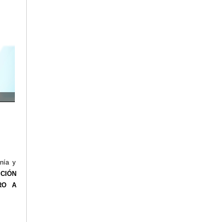
anía y
ICIÓN
RO A