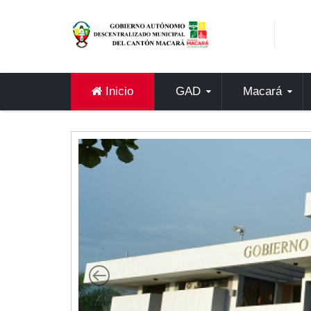
Sidebar Menu
Inicio
GAD
Inicio
GAD
Macará
Alcaldía
Concejo
Departamentos
Misión y Visión
Contáctenos
Macará
Cantón
Himno a Macará
Símbolos Patrios
Turismo
Gastronomía