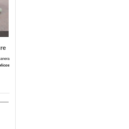
re
manera
blicos