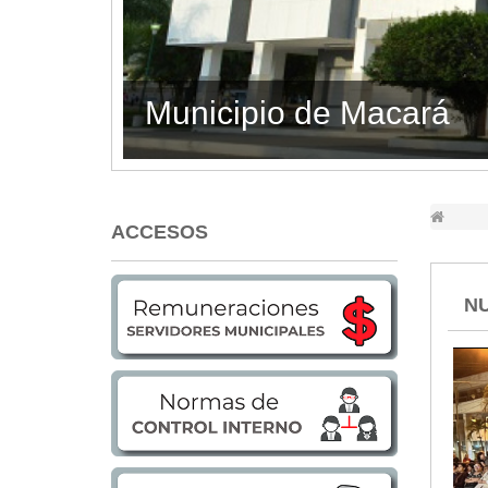
Lugares Turísticos
Parques
Balnearios
GAD MACARÁ RINDIÓ
Petroglifos
Numbiaranga
Plan de Desarrollo Turístico
Noticias
ACCESOS
Obras
Asambleas
NU
Convenios
Eventos
Comunicados e Invitaciones
Socializaciones
Reuniones
Deportes
Social