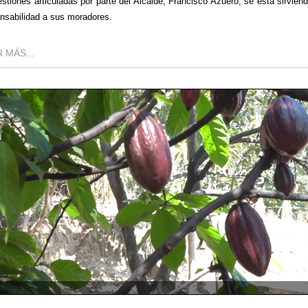
estiones articuladas por parte del Alcalde, Francisco Azuero, se está sirvien
nsabilidad a sus moradores.
 MÁS...