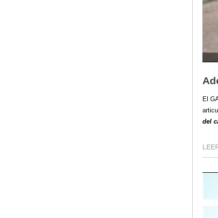
Ade
El GA
artic
del c
LEER