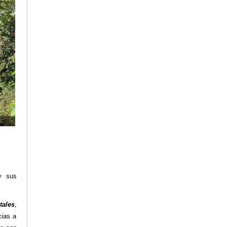
y sus
tales
,
cias a