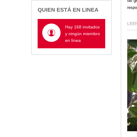
las g
Empresa Pública de Vivienda
respo
QUIEN ESTÁ EN LINEA
Biblioteca
P.A.C. - P.O.A.
LEER
Hay 168 invitados
P.D.L - P.D.O.T.
y ningún miembro
GACETA TRIBUTARIA
en línea
Ordenanzas/Resoluciones
Convenios
Cumplimiento LOTAIP
Concurso de Méritos
Concursos 2016
Servicio
Consulta Pago de Impuesto
Mail