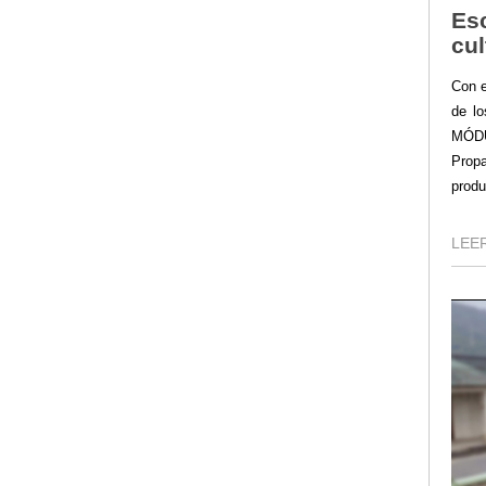
Esc
cul
Con e
de lo
MÓD
Prop
produ
LEER