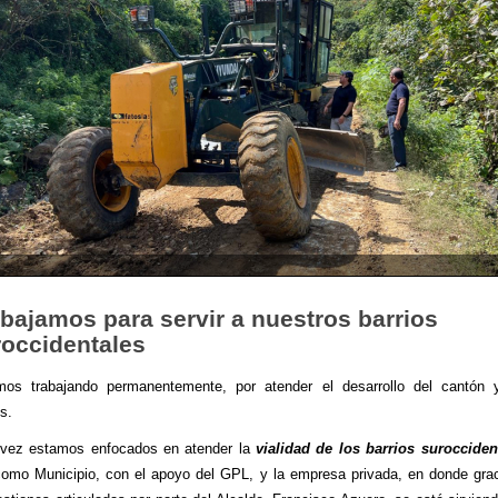
bajamos para servir a nuestros barrios
roccidentales
mos trabajando permanentemente, por atender el desarrollo del cantón 
s.
 vez estamos enfocados en atender la
vialidad de los barrios surocciden
omo Municipio, con el apoyo del GPL, y la empresa privada, en donde gra