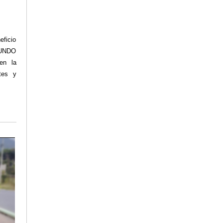
eficio
EGUNDO
en la
tes y