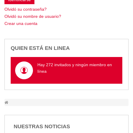
Empresa Pública de Vivienda
Olvidó su contraseña?
Biblioteca
Olvidó su nombre de usuario?
P.A.C. - P.O.A.
Crear una cuenta
P.D.L - P.D.O.T.
GACETA TRIBUTARIA
Ordenanzas/Resoluciones
QUIEN ESTÁ EN LINEA
Convenios
Cumplimiento LOTAIP
Hay 272 invitados y ningún miembro en
Concurso de Méritos
línea
Concursos 2016
Servicio
Consulta Pago de Impuesto
Mail
NUESTRAS NOTICIAS