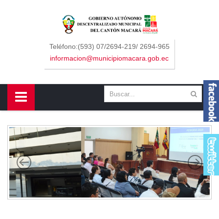
Sidebar Menu
Inicio
Teléfono:(593) 07/2694-219/ 2694-965
informacion@municipiomacara.gob.ec
GAD
Alcaldía
Concejo
Departamentos
Misión y Visión
Contáctenos
Macará
Cantón
Himno a Macará
Símbolos Patrios
Turismo
Gastronomía