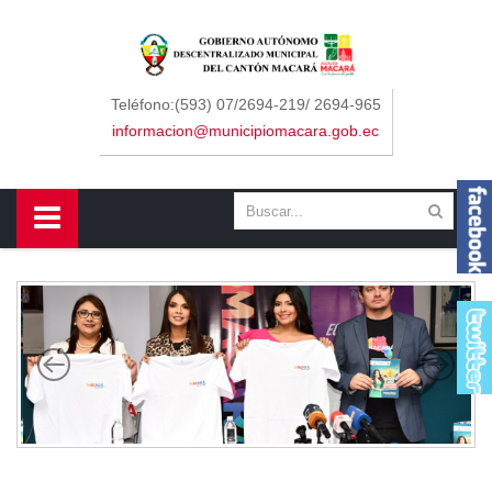
Sidebar Menu
Inicio
Teléfono:(593) 07/2694-219/ 2694-965
informacion@municipiomacara.gob.ec
GAD
Alcaldía
Concejo
Departamentos
Misión y Visión
Contáctenos
Macará
Cantón
Himno a Macará
Símbolos Patrios
Turismo
Gastronomía