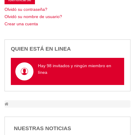
Empresa Pública de Vivienda
Olvidó su contraseña?
Biblioteca
Olvidó su nombre de usuario?
P.A.C. - P.O.A.
Crear una cuenta
P.D.L - P.D.O.T.
GACETA TRIBUTARIA
Ordenanzas/Resoluciones
QUIEN ESTÁ EN LINEA
Convenios
Cumplimiento LOTAIP
Hay 98 invitados y ningún miembro en
Concurso de Méritos
línea
Concursos 2016
Servicio
Consulta Pago de Impuesto
Mail
NUESTRAS NOTICIAS