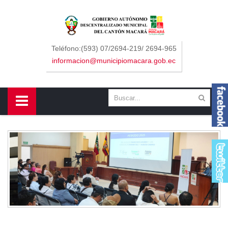
Sidebar Menu
Inicio
Teléfono:(593) 07/2694-219/ 2694-965
informacion@municipiomacara.gob.ec
GAD
Alcaldía
Concejo
Departamentos
Misión y Visión
Contáctenos
Macará
Cantón
Himno a Macará
Símbolos Patrios
Turismo
Gastronomía