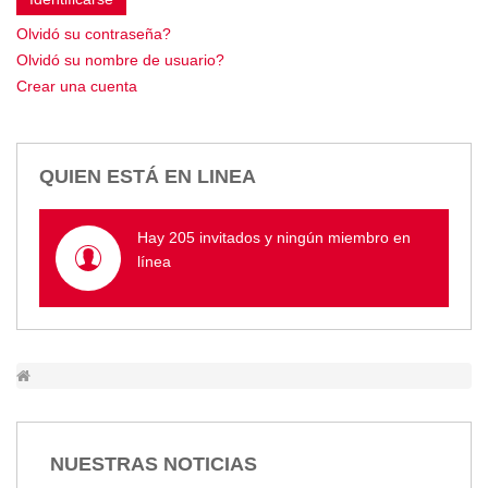
Empresa Pública de Vivienda
Olvidó su contraseña?
Biblioteca
Olvidó su nombre de usuario?
P.A.C. - P.O.A.
Crear una cuenta
P.D.L - P.D.O.T.
GACETA TRIBUTARIA
Ordenanzas/Resoluciones
QUIEN ESTÁ EN LINEA
Convenios
Cumplimiento LOTAIP
Hay 205 invitados y ningún miembro en
Concurso de Méritos
línea
Concursos 2016
Servicio
Consulta Pago de Impuesto
Mail
NUESTRAS NOTICIAS