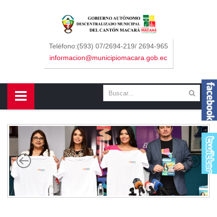
Sidebar Menu
Inicio
Teléfono:(593) 07/2694-219/ 2694-965
informacion@municipiomacara.gob.ec
GAD
Alcaldía
Concejo
Departamentos
Misión y Visión
Contáctenos
Macará
Cantón
Himno a Macará
Símbolos Patrios
Turismo
Gastronomía