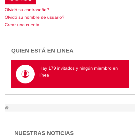
Empresa Pública de Vivienda
Olvidó su contraseña?
Biblioteca
Olvidó su nombre de usuario?
P.A.C. - P.O.A.
Crear una cuenta
P.D.L - P.D.O.T.
GACETA TRIBUTARIA
Ordenanzas/Resoluciones
QUIEN ESTÁ EN LINEA
Convenios
Cumplimiento LOTAIP
Hay 179 invitados y ningún miembro en
Concurso de Méritos
línea
Concursos 2016
Servicio
Consulta Pago de Impuesto
Mail
NUESTRAS NOTICIAS