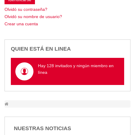
Empresa Pública de Vivienda
Olvidó su contraseña?
Biblioteca
Olvidó su nombre de usuario?
P.A.C. - P.O.A.
Crear una cuenta
P.D.L - P.D.O.T.
GACETA TRIBUTARIA
Ordenanzas/Resoluciones
QUIEN ESTÁ EN LINEA
Convenios
Cumplimiento LOTAIP
Hay 128 invitados y ningún miembro en
Concurso de Méritos
línea
Concursos 2016
Servicio
Consulta Pago de Impuesto
Mail
NUESTRAS NOTICIAS