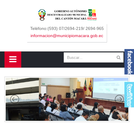
Sidebar Menu
Inicio
Teléfono:(593) 07/2694-219/ 2694-965
informacion@municipiomacara.gob.ec
GAD
Alcaldía
Concejo
Departamentos
Misión y Visión
Contáctenos
Macará
Cantón
Himno a Macará
Símbolos Patrios
Turismo
Gastronomía