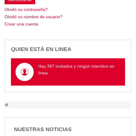
Empresa Pública de Vivienda
Olvidó su contraseña?
Biblioteca
Olvidó su nombre de usuario?
P.A.C. - P.O.A.
Crear una cuenta
P.D.L - P.D.O.T.
GACETA TRIBUTARIA
Ordenanzas/Resoluciones
QUIEN ESTÁ EN LINEA
Convenios
Cumplimiento LOTAIP
Hay 397 invitados y ningún miembro en
Concurso de Méritos
línea
Concursos 2016
Servicio
Consulta Pago de Impuesto
Mail
NUESTRAS NOTICIAS