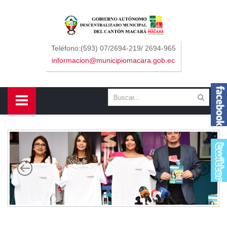
Sidebar Menu
Inicio
Teléfono:(593) 07/2694-219/ 2694-965
informacion@municipiomacara.gob.ec
GAD
Alcaldía
Concejo
Departamentos
Misión y Visión
Contáctenos
Macará
Cantón
Himno a Macará
Símbolos Patrios
Turismo
Gastronomía