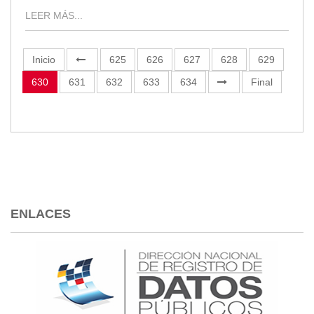
LEER MÁS...
Inicio
625
626
627
628
629
630
631
632
633
634
Final
ENLACES