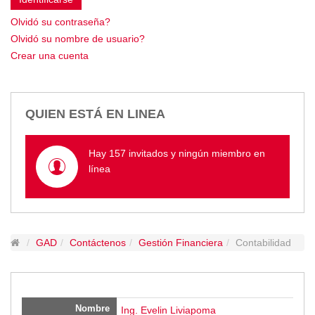
Empresa Pública de Vivienda
Olvidó su contraseña?
Biblioteca
Olvidó su nombre de usuario?
P.A.C. - P.O.A.
Crear una cuenta
P.D.L - P.D.O.T.
GACETA TRIBUTARIA
Ordenanzas/Resoluciones
QUIEN ESTÁ EN LINEA
Convenios
Cumplimiento LOTAIP
Hay 157 invitados y ningún miembro en
Concurso de Méritos
línea
Concursos 2016
Servicio
Consulta Pago de Impuesto
GAD
Contáctenos
Gestión Financiera
Contabilidad
Mail
Nombre
Ing. Evelin Liviapoma