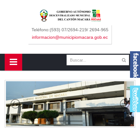
Sidebar Menu
Inicio
Teléfono:(593) 07/2694-219/ 2694-965
informacion@municipiomacara.gob.ec
GAD
Alcaldía
Concejo
Departamentos
Misión y Visión
Contáctenos
Macará
Cantón
Himno a Macará
Símbolos Patrios
Turismo
Gastronomía