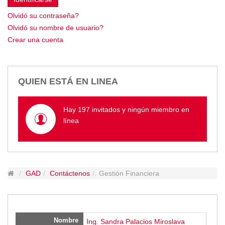
Empresa Pública de Vivienda
Olvidó su contraseña?
Biblioteca
Olvidó su nombre de usuario?
P.A.C. - P.O.A.
Crear una cuenta
P.D.L - P.D.O.T.
GACETA TRIBUTARIA
Ordenanzas/Resoluciones
QUIEN ESTÁ EN LINEA
Convenios
Cumplimiento LOTAIP
Hay 197 invitados y ningún miembro en
Concurso de Méritos
línea
Concursos 2016
Servicio
Consulta Pago de Impuesto
GAD
Contáctenos
Gestión Financiera
Mail
Nombre
Ing. Sandra Palacios Miroslava