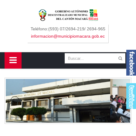
Sidebar Menu
Inicio
Teléfono:(593) 07/2694-219/ 2694-965
informacion@municipiomacara.gob.ec
GAD
Alcaldía
Concejo
Departamentos
Misión y Visión
Contáctenos
Macará
Cantón
Himno a Macará
Símbolos Patrios
Turismo
Gastronomía