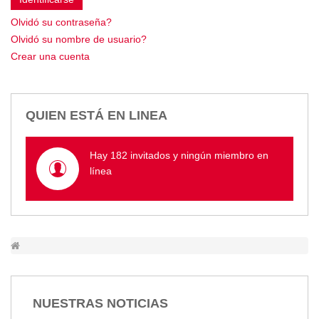
Empresa Pública de Vivienda
Olvidó su contraseña?
Biblioteca
Olvidó su nombre de usuario?
P.A.C. - P.O.A.
Crear una cuenta
P.D.L - P.D.O.T.
GACETA TRIBUTARIA
Ordenanzas/Resoluciones
QUIEN ESTÁ EN LINEA
Convenios
Cumplimiento LOTAIP
Hay 182 invitados y ningún miembro en
Concurso de Méritos
línea
Concursos 2016
Servicio
Consulta Pago de Impuesto
Mail
NUESTRAS NOTICIAS