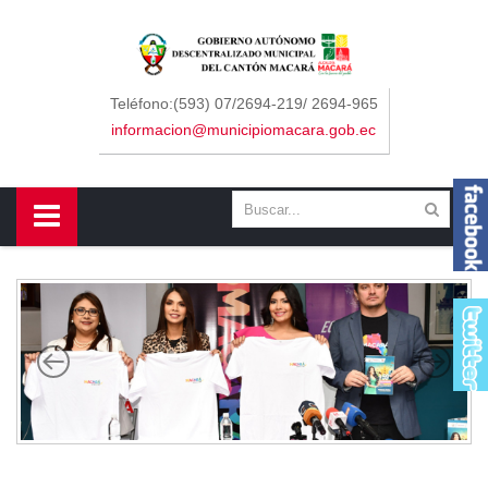
Sidebar Menu
Inicio
Teléfono:(593) 07/2694-219/ 2694-965
informacion@municipiomacara.gob.ec
GAD
Alcaldía
Concejo
Departamentos
Misión y Visión
Contáctenos
Macará
Cantón
Himno a Macará
Símbolos Patrios
Turismo
Gastronomía