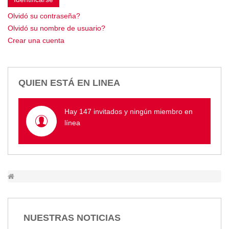
Empresa Pública de Vivienda
Olvidó su contraseña?
Biblioteca
Olvidó su nombre de usuario?
P.A.C. - P.O.A.
Crear una cuenta
P.D.L - P.D.O.T.
GACETA TRIBUTARIA
Ordenanzas/Resoluciones
QUIEN ESTÁ EN LINEA
Convenios
Cumplimiento LOTAIP
Hay 147 invitados y ningún miembro en
Concurso de Méritos
línea
Concursos 2016
Servicio
Consulta Pago de Impuesto
Mail
NUESTRAS NOTICIAS