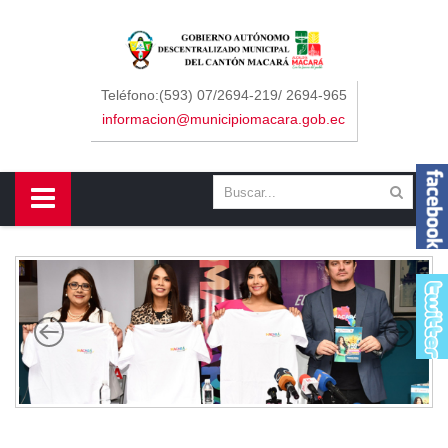
Sidebar Menu
Inicio
Teléfono:(593) 07/2694-219/ 2694-965
informacion@municipiomacara.gob.ec
GAD
Alcaldía
Concejo
Departamentos
Misión y Visión
Contáctenos
Macará
Cantón
Himno a Macará
Símbolos Patrios
Turismo
Gastronomía