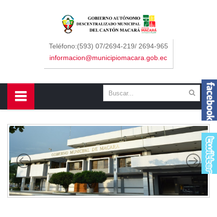
Sidebar Menu
Inicio
Teléfono:(593) 07/2694-219/ 2694-965
informacion@municipiomacara.gob.ec
GAD
Alcaldía
Concejo
Departamentos
Misión y Visión
Contáctenos
Macará
Cantón
Himno a Macará
Símbolos Patrios
Turismo
Gastronomía