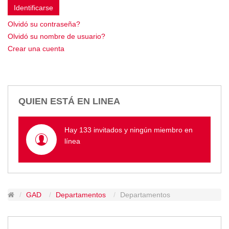
Empresa Pública de Vivienda
Olvidó su contraseña?
Biblioteca
Olvidó su nombre de usuario?
P.A.C. - P.O.A.
Crear una cuenta
P.D.L - P.D.O.T.
GACETA TRIBUTARIA
Ordenanzas/Resoluciones
Convenios
QUIEN ESTÁ EN LINEA
Cumplimiento LOTAIP
Concurso de Méritos
Hay 133 invitados y ningún miembro en
Concursos 2016
línea
Servicio
Consulta Pago de Impuesto
Mail
GAD
Departamentos
Departamentos