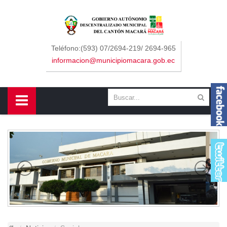
Sidebar Menu
Inicio
Teléfono:(593) 07/2694-219/ 2694-965
informacion@municipiomacara.gob.ec
GAD
Alcaldía
Concejo
Departamentos
Misión y Visión
Contáctenos
Macará
Cantón
Himno a Macará
Símbolos Patrios
Turismo
Gastronomía