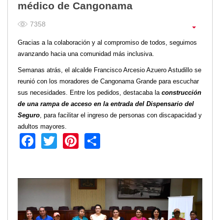
médico de Cangonama
Empresa Pública de Vivienda
7358
Biblioteca
P.A.C. - P.O.A.
Gracias a la colaboración y al compromiso de todos, seguimos
P.D.L - P.D.O.T.
avanzando hacia una comunidad más inclusiva.
GACETA TRIBUTARIA
Semanas atrás, el alcalde Francisco Arcesio Azuero Astudillo se
Ordenanzas/Resoluciones
reunió con los moradores de Cangonama Grande para escuchar
Convenios
sus necesidades. Entre los pedidos, destacaba la
construcción
Cumplimiento LOTAIP
de una rampa de acceso en la entrada del Dispensario del
Concurso de Méritos
Seguro
, para facilitar el ingreso de personas con discapacidad y
Concursos 2016
adultos mayores.
Facebook
Twitter
Pinterest
Share
Servicio
Consulta Pago de Impuesto
Mail