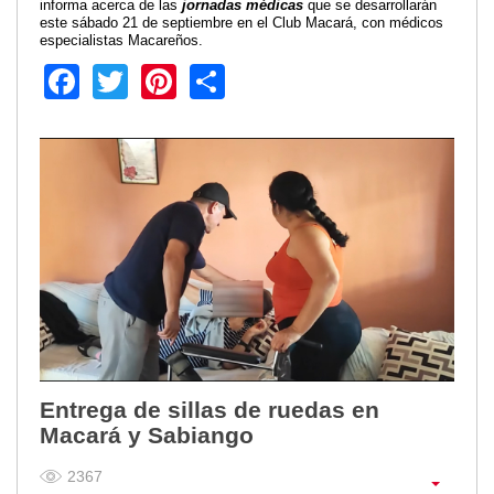
informa acerca de las
jornadas médicas
que se desarrollarán
este sábado 21 de septiembre en el Club Macará, con médicos
Transparencia
especialistas Macareños.
LOTAIP
Facebook
Twitter
Pinterest
Share
GAD Macará
2026
2025
2020
2024
2023
2022
2021
2016
2019
2018
Entrega de sillas de ruedas en
2017
Macará y Sabiango
2015
2014
2367