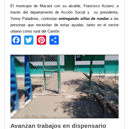
2013
El municipio de Macará con su alcalde, Francisco Azuero, a
2012
través del departamento de Acción Social y su presidenta,
EPRAMA
Yonny Paladines, continúan
entregando sillas de ruedas
a las
2022
personas que necesitan de estas ayudas, tanto en el sector
2021
urbano como rural del Cantón.
Facebook
Twitter
Pinterest
Share
2020
2019
2018
2017
2016
Protección de Derechos
Empresa Pública de Vivienda
2021
2020
2017
2015
CPCCS
Avanzan trabajos en dispensario
GAD Macará