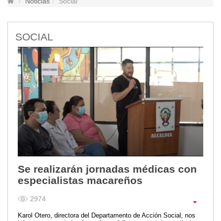
Noticias
Social
Lugares Turísticos
Parques
SOCIAL
Balnearios
Petroglifos
Numbiaranga
Plan de Desarrollo Turístico
Noticias
Obras
Asambleas
Convenios
Eventos
Comunicados e Invitaciones
Se realizarán jornadas médicas con
Socializaciones
especialistas macareños
Reuniones
2974
Deportes
Social
Karol Otero, directora del Departamento de Acción Social, nos