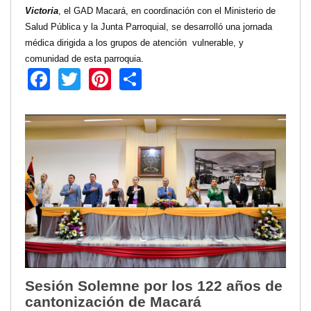
Victoria
, el GAD Macará, en coordinación con el Ministerio de
Transparencia
Salud Pública y la Junta Parroquial, se desarrolló una jornada
LOTAIP
médica dirigida a los grupos de atención vulnerable, y
comunidad de esta parroquia.
GAD Macará
Facebook
Twitter
Pinterest
Share
2026
2025
2020
2024
2023
2022
2021
2016
2019
2018
2017
2015
Sesión Solemne por los 122 años de
2014
cantonización de Macará