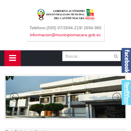
Sidebar Menu
Inicio
Teléfono:(593) 07/2694-219/ 2694-965
informacion@municipiomacara.gob.ec
GAD
Alcaldía
Concejo
Departamentos
Misión y Visión
Contáctenos
Macará
Cantón
Himno a Macará
Símbolos Patrios
Turismo
Gastronomía