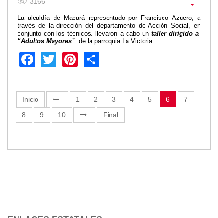
3166
La alcaldía de Macará representado por Francisco Azuero, a
través de la dirección del departamento de Acción Social, en
conjunto con los técnicos, llevaron a cabo un
taller dirigido a
“Adultos Mayores”
de la parroquia La Victoria.
Facebook
Twitter
Pinterest
Share
Inicio
1
2
3
4
5
6
7
8
9
10
Final