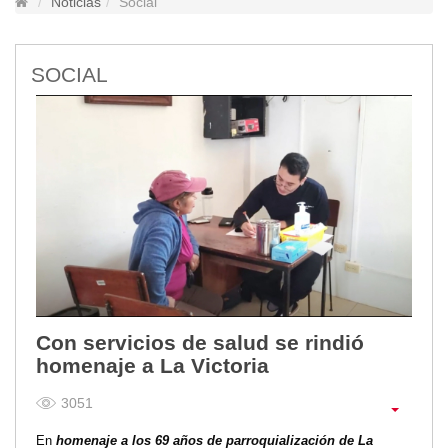
Noticias
Social
Lugares Turísticos
Parques
SOCIAL
Balnearios
Petroglifos
Numbiaranga
Plan de Desarrollo Turístico
Noticias
Obras
Asambleas
Convenios
Eventos
Comunicados e Invitaciones
Con servicios de salud se rindió
Socializaciones
homenaje a La Victoria
Reuniones
3051
Deportes
Social
En
homenaje a los 69 años de parroquialización de La