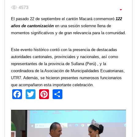
2013
4573
2012
EPRAMA
El pasado 22 de septiembre el cantón Macará conmemoró
122
2022
años de cantonización
en una sesión solemne llena de
2021
momentos significativos y de gran relevancia para la comunidad.
2020
2019
Este evento histórico contó con la presencia de destacadas
2018
autoridades cantonales, provinciales y nacionales, así como
representantes de la provincia de Sullana (Perú) , y la
2017
coordinadora de la Asociación de Municipalidades Ecuatorianas,
2016
UTR7. Además, se hicieron presentes numerosos funcionarios
Protección de Derechos
que acompañaron esta importante celebración.
Empresa Pública de Vivienda
Facebook
Twitter
Pinterest
Share
2021
2020
2017
2015
CPCCS
GAD Macará