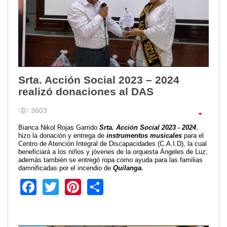
Empresa Pública de Vivienda
Biblioteca
P.A.C. - P.O.A.
P.D.L - P.D.O.T.
GACETA TRIBUTARIA
Ordenanzas/Resoluciones
Srta. Acción Social 2023 – 2024
realizó donaciones al DAS
Convenios
Cumplimiento LOTAIP
3603
Concurso de Méritos
Bianca Nikol Rojas Garrido
Srta. Acción Social 2023 - 2024
,
Concursos 2016
hizo la donación y entrega de
instrumentos musicales
para el
Centro de Atención Integral de Discapacidades (C.A.I.D), la cual
beneficiará a los niños y jóvenes de la orquesta Ángeles de Luz;
Servicio
además también se entregó ropa como ayuda para las familias
Consulta Pago de Impuesto
damnificadas por el incendio de
Quilanga.
Facebook
Twitter
Pinterest
Share
Mail