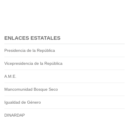
Transparencia
LOTAIP
GAD Macará
2026
ENLACES ESTATALES
2025
2020
Presidencia de la República
2024
2023
Vicepresidencia de la República
2022
A.M.E.
2021
2016
Mancomunidad Bosque Seco
2019
2018
Igualdad de Género
2017
2015
DINARDAP
2014