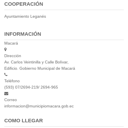
2013
COOPERACIÓN
2012
EPRAMA
Ayuntamiento Leganés
2022
2021
INFORMACIÓN
2020
Macará
2019
2018
Dirección
2017
Av. Carlos Veintinilla y Calle Bolívar,
2016
Edificio. Gobierno Municipal de Macará
Protección de Derechos
Teléfono
Empresa Pública de Vivienda
(593) 07/2694-219/ 2694-965
2021
2020
Correo
2017
informacion@municipiomacara.gob.ec
2015
CPCCS
COMO LLEGAR
GAD Macará