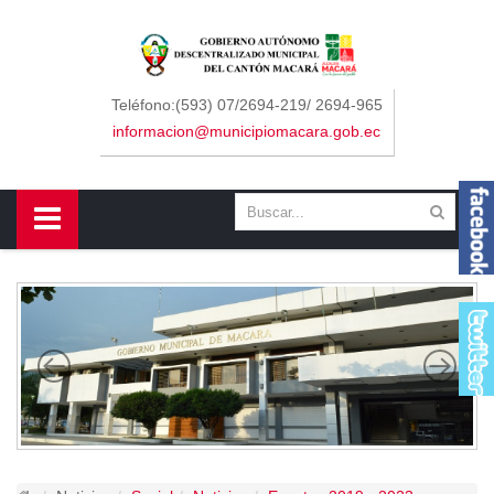
Sidebar Menu
Inicio
Teléfono:(593) 07/2694-219/ 2694-965
informacion@municipiomacara.gob.ec
GAD
Alcaldía
Concejo
Departamentos
Misión y Visión
Contáctenos
Macará
Cantón
Himno a Macará
Símbolos Patrios
Turismo
Gastronomía