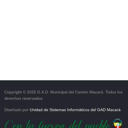
Empresa Pública de Vivienda
Biblioteca
P.A.C. - P.O.A.
P.D.L - P.D.O.T.
GACETA TRIBUTARIA
Ordenanzas/Resoluciones
Convenios
Cumplimiento LOTAIP
Concurso de Méritos
Concursos 2016
Servicio
Copyright © 2026 G.A.D. Municipal del Cantón Macará. Todos los
Consulta Pago de Impuesto
derechos reservados
Mail
Diseñado por
Unidad de Sistemas Informáticos del GAD Macará