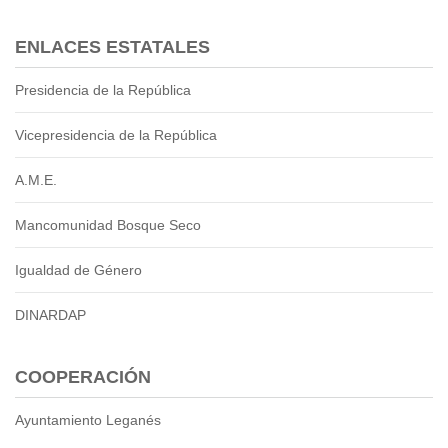
2013
2012
ENLACES ESTATALES
EPRAMA
2022
Presidencia de la República
2021
2020
Vicepresidencia de la República
2019
A.M.E.
2018
2017
Mancomunidad Bosque Seco
2016
Protección de Derechos
Igualdad de Género
Empresa Pública de Vivienda
2021
DINARDAP
2020
2017
COOPERACIÓN
2015
CPCCS
Ayuntamiento Leganés
GAD Macará