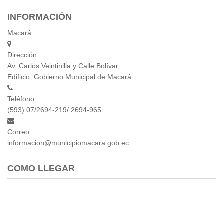
Empresa Pública de Vivienda
INFORMACIÓN
Biblioteca
Macará
P.A.C. - P.O.A.
P.D.L - P.D.O.T.
Dirección
GACETA TRIBUTARIA
Av. Carlos Veintinilla y Calle Bolívar,
Ordenanzas/Resoluciones
Edificio. Gobierno Municipal de Macará
Convenios
Teléfono
Cumplimiento LOTAIP
(593) 07/2694-219/ 2694-965
Concurso de Méritos
Concursos 2016
Correo
informacion@municipiomacara.gob.ec
Servicio
Consulta Pago de Impuesto
COMO LLEGAR
Mail