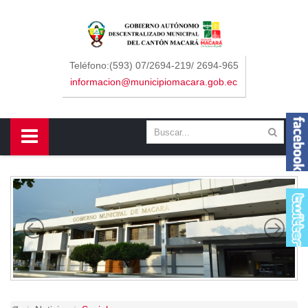
Sidebar Menu
Inicio
Teléfono:(593) 07/2694-219/ 2694-965
informacion@municipiomacara.gob.ec
GAD
Alcaldía
Concejo
Departamentos
Misión y Visión
Contáctenos
Macará
Cantón
Himno a Macará
Símbolos Patrios
Turismo
Gastronomía