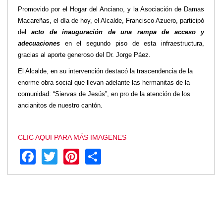
Promovido por el Hogar del Anciano, y la Asociación de Damas
Transparencia
Macareñas, el día de hoy, el Alcalde, Francisco Azuero, participó
LOTAIP
del
acto de inauguración de una rampa de acceso y
GAD Macará
adecuaciones
en el segundo piso de esta infraestructura,
gracias al aporte generoso del Dr. Jorge Páez.
2026
2025
El Alcalde, en su intervención destacó la trascendencia de la
2020
enorme obra social que llevan adelante las hermanitas de la
comunidad: “Siervas de Jesús”, en pro de la atención de los
2024
ancianitos de nuestro cantón.
2023
2022
2021
CLIC AQUI PARA MÁS IMAGENES
2016
Facebook
Twitter
Pinterest
Share
2019
2018
2017
2015
2014