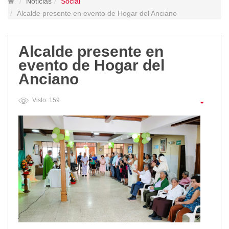
Noticias
Social
Lugares Turísticos
Alcalde presente en evento de Hogar del Anciano
Parques
Balnearios
Alcalde presente en
Petroglifos
evento de Hogar del
Numbiaranga
Anciano
Plan de Desarrollo Turístico
Noticias
Visto: 159
Obras
Asambleas
Convenios
Eventos
Comunicados e Invitaciones
Socializaciones
Reuniones
Deportes
Social