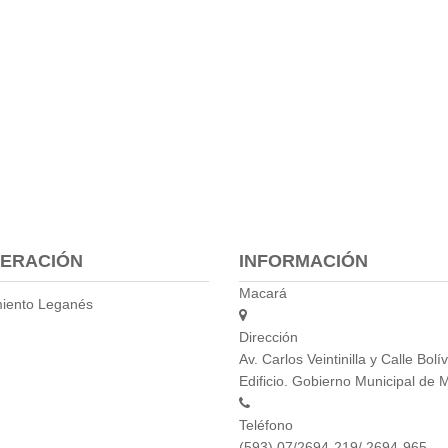
ERACIÓN
INFORMACIÓN
Macará
iento Leganés
Dirección
Av. Carlos Veintinilla y Calle Bolív
Edificio. Gobierno Municipal de 
Teléfono
(593) 07/2694-219/ 2694-965