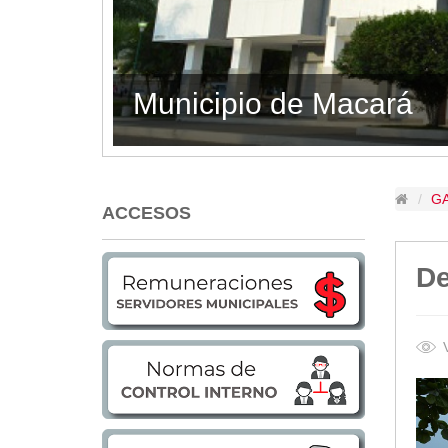
Lugares Turísticos
Parques
Balnearios
Petroglifos
29.12.2050
80577
Numbiaranga
Plan de Desarrollo Turístico
Noticias
G
ACCESOS
Obras
Asambleas
De
Convenios
Eventos
Comunicados e Invitaciones
Socializaciones
Reuniones
Deportes
Social