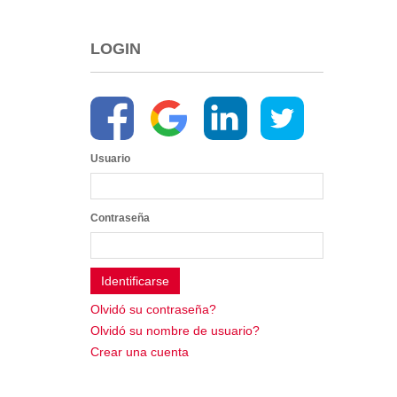
2013
2012
LOGIN
EPRAMA
2022
2021
2020
2019
Usuario
2018
2017
2016
Contraseña
Protección de Derechos
Empresa Pública de Vivienda
2021
2020
Olvidó su contraseña?
2017
Olvidó su nombre de usuario?
2015
Crear una cuenta
CPCCS
GAD Macará