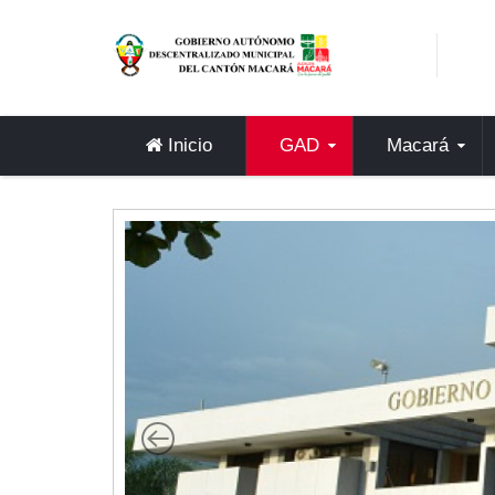
Sidebar Menu
Inicio
GAD
Inicio
GAD
Macará
Alcaldía
Concejo
Departamentos
Misión y Visión
Contáctenos
Macará
Cantón
Himno a Macará
Símbolos Patrios
Turismo
Gastronomía