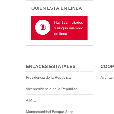
Empresa Pública de Vivienda
QUIEN ESTÁ EN LINEA
Biblioteca
P.A.C. - P.O.A.
Hay 122 invitados
P.D.L - P.D.O.T.
y ningún miembro
GACETA TRIBUTARIA
en línea
Ordenanzas/Resoluciones
Convenios
Cumplimiento LOTAIP
Concurso de Méritos
Concursos 2016
ENLACES ESTATALES
COOP
Servicio
Presidencia de la República
Ayuntam
Consulta Pago de Impuesto
Vicepresidencia de la República
Mail
A.M.E.
Mancomunidad Bosque Seco