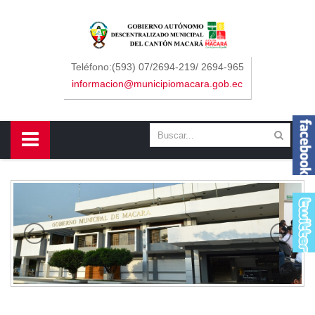
Sidebar Menu
Inicio
Teléfono:(593) 07/2694-219/ 2694-965
informacion@municipiomacara.gob.ec
GAD
Alcaldía
Concejo
Departamentos
Misión y Visión
Contáctenos
Macará
Cantón
Himno a Macará
Símbolos Patrios
Turismo
Gastronomía