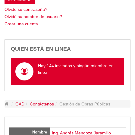
Empresa Pública de Vivienda
Olvidó su contraseña?
Biblioteca
Olvidó su nombre de usuario?
P.A.C. - P.O.A.
Crear una cuenta
P.D.L - P.D.O.T.
GACETA TRIBUTARIA
Ordenanzas/Resoluciones
QUIEN ESTÁ EN LINEA
Convenios
Cumplimiento LOTAIP
Hay 144 invitados y ningún miembro en
Concurso de Méritos
línea
Concursos 2016
Servicio
Consulta Pago de Impuesto
GAD
Contáctenos
Gestión de Obras Públicas
Mail
Nombre
Ing. Andrés Mendoza Jaramillo