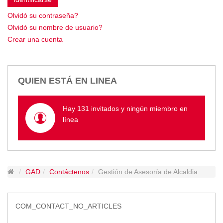
Empresa Pública de Vivienda
Olvidó su contraseña?
Biblioteca
Olvidó su nombre de usuario?
P.A.C. - P.O.A.
Crear una cuenta
P.D.L - P.D.O.T.
GACETA TRIBUTARIA
Ordenanzas/Resoluciones
QUIEN ESTÁ EN LINEA
Convenios
Cumplimiento LOTAIP
Hay 131 invitados y ningún miembro en
Concurso de Méritos
línea
Concursos 2016
Servicio
Consulta Pago de Impuesto
GAD
Contáctenos
Gestión de Asesoría de Alcaldia
Mail
COM_CONTACT_NO_ARTICLES