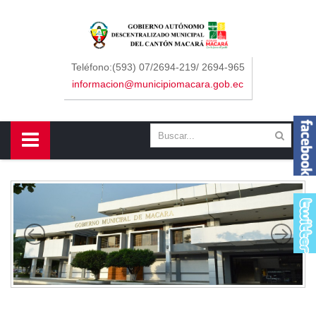
Sidebar Menu
Inicio
Teléfono:(593) 07/2694-219/ 2694-965
informacion@municipiomacara.gob.ec
GAD
Alcaldía
Concejo
Departamentos
Misión y Visión
Contáctenos
Macará
Cantón
Himno a Macará
Símbolos Patrios
Turismo
Gastronomía