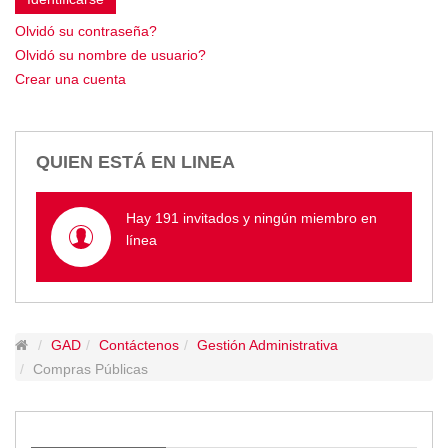
Empresa Pública de Vivienda
Olvidó su contraseña?
Biblioteca
Olvidó su nombre de usuario?
P.A.C. - P.O.A.
Crear una cuenta
P.D.L - P.D.O.T.
GACETA TRIBUTARIA
Ordenanzas/Resoluciones
QUIEN ESTÁ EN LINEA
Convenios
Cumplimiento LOTAIP
Hay 191 invitados y ningún miembro en
Concurso de Méritos
línea
Concursos 2016
Servicio
Consulta Pago de Impuesto
GAD
Contáctenos
Gestión Administrativa
Compras Públicas
Mail