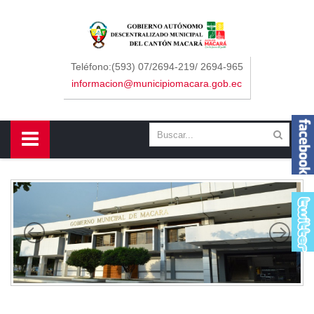
Sidebar Menu
Inicio
Teléfono:(593) 07/2694-219/ 2694-965
informacion@municipiomacara.gob.ec
GAD
Alcaldía
Concejo
Departamentos
Misión y Visión
Contáctenos
Macará
Cantón
Himno a Macará
Símbolos Patrios
Turismo
Gastronomía