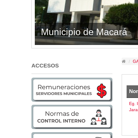
Lugares Turísticos
Parques
Balnearios
GAD MACARÁ 
Petroglifos
29.12.2050
80625
Numbiaranga
Plan de Desarrollo Turístico
Noticias
G
ACCESOS
Obras
Asambleas
Convenios
No
Eventos
Comunicados e Invitaciones
Eg. 
Jara
Socializaciones
Reuniones
Deportes
Social