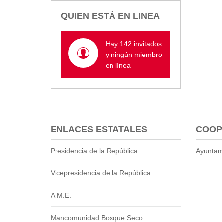
Empresa Pública de Vivienda
QUIEN ESTÁ EN LINEA
Biblioteca
P.A.C. - P.O.A.
Hay 142 invitados
P.D.L - P.D.O.T.
y ningún miembro
GACETA TRIBUTARIA
en línea
Ordenanzas/Resoluciones
Convenios
Cumplimiento LOTAIP
Concurso de Méritos
Concursos 2016
ENLACES ESTATALES
COOP
Servicio
Presidencia de la República
Ayuntam
Consulta Pago de Impuesto
Vicepresidencia de la República
Mail
A.M.E.
Mancomunidad Bosque Seco