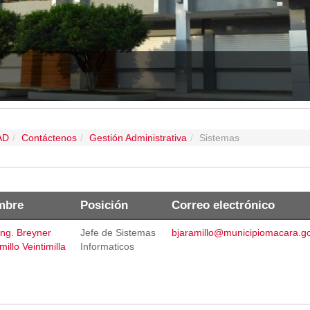
RINDIÓ CUENTAS DEL 2025
AD
Contáctenos
Gestión Administrativa
Sistemas
mbre
Posición
Correo electrónico
Ing. Breyner
Jefe de Sistemas
bjaramillo@municipiomacara.g
millo Veintimilla
Informaticos