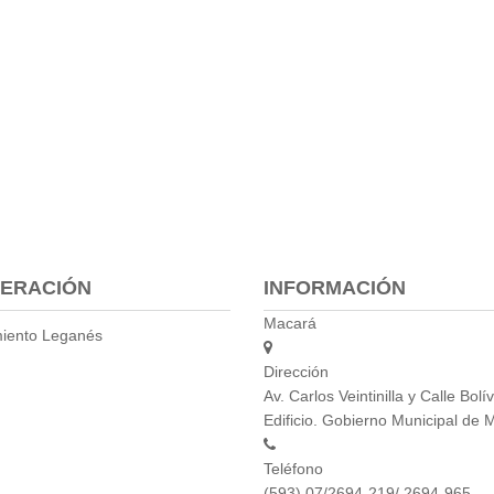
ERACIÓN
INFORMACIÓN
Macará
iento Leganés
Dirección
Av. Carlos Veintinilla y Calle Bolív
Edificio. Gobierno Municipal de 
Teléfono
(593) 07/2694-219/ 2694-965