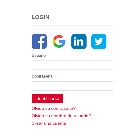
2013
2012
LOGIN
EPRAMA
2022
2021
2020
2019
Usuario
2018
2017
2016
Contraseña
Protección de Derechos
Empresa Pública de Vivienda
2021
2020
Olvidó su contraseña?
2017
Olvidó su nombre de usuario?
2015
Crear una cuenta
CPCCS
GAD Macará