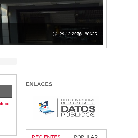
26.05.2026
254
ENLACES
ob.ec
RECIENTES
POPULAR