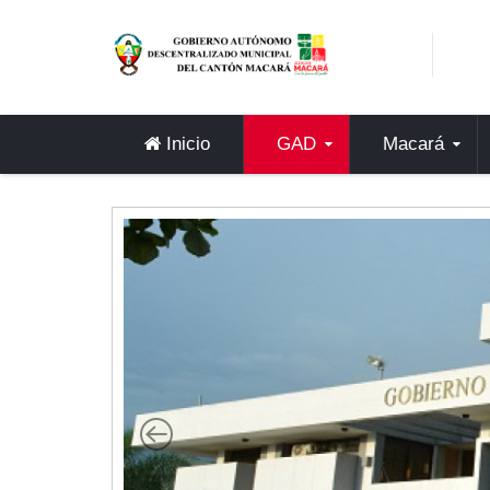
Sidebar Menu
Inicio
GAD
Inicio
GAD
Macará
Alcaldía
Concejo
Departamentos
Misión y Visión
Contáctenos
Macará
Cantón
Himno a Macará
Símbolos Patrios
Turismo
Gastronomía