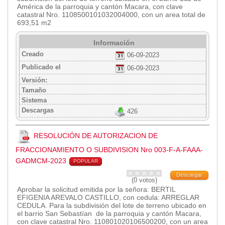
2013
América de la parroquia y cantón Macara, con clave
2012
catastral Nro. 1108500101032004000, con un area total de
693,51 m2
EPRAMA
2022
Información
2021
Creado
06-09-2023
2020
Publicado el
06-09-2023
2019
Versión:
Tamaño
2018
Sistema
2017
Descargas
426
2016
Protección de Derechos
RESOLUCIÓN DE AUTORIZACION DE
Empresa Pública de Vivienda
FRACCIONAMIENTO O SUBDIVISION Nro 003-F-A-FAAA-
2021
GADMCM-2023
POPULAR
2020
Descargar
(0 votos)
2017
Aprobar la solicitud emitida por la señora: BERTIL
2015
EFIGENIA AREVALO CASTILLO, con cedula: ARREGLAR
CEDULA. Para la subdivisión del lote de terreno ubicado en
CPCCS
el barrio San Sebastían de la parroquia y cantón Macara,
con clave catastral Nro. 110801020106500200, con un area
GAD Macará