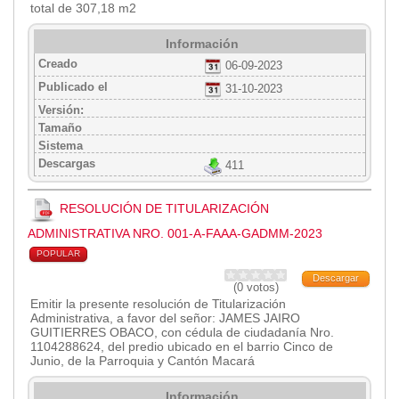
total de 307,18 m2
Empresa Pública de Vivienda
Biblioteca
Información
Creado
06-09-2023
P.A.C. - P.O.A.
Publicado el
31-10-2023
P.D.L - P.D.O.T.
Versión:
GACETA TRIBUTARIA
Tamaño
Ordenanzas/Resoluciones
Sistema
Convenios
Descargas
411
Cumplimiento LOTAIP
Concurso de Méritos
RESOLUCIÓN DE TITULARIZACIÓN
Concursos 2016
ADMINISTRATIVA NRO. 001-A-FAAA-GADMM-2023
POPULAR
Servicio
Descargar
(0 votos)
Consulta Pago de Impuesto
Emitir la presente resolución de Titularización
Administrativa, a favor del señor: JAMES JAIRO
GUITIERRES OBACO, con cédula de ciudadanía Nro.
Mail
1104288624, del predio ubicado en el barrio Cinco de
Junio, de la Parroquia y Cantón Macará
Información