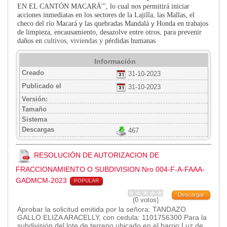
EN EL CANTÓN MACARÁ'", lo cual nos
permitirá iniciar
Transparencia
acciones inmediatas en los sectores de la Lajilla
,
las Mallas, el
checo del
río Macará
y
las quebradas Mandalá
y
Honda en trabajos
LOTAIP
de limpieza, encausamiento,
desazolve entre otros
,
para prevenir
daños en
cultivos, viviendas y
pérdidas humanas
GAD Macará
2026
Información
2025
Creado
31-10-2023
2020
Publicado el
31-10-2023
2024
Versión:
Tamaño
2023
Sistema
2022
Descargas
467
2021
2016
RESOLUCIÓN DE AUTORIZACION DE
2019
FRACCIONAMIENTO O SUBDIVISION Nro 004-F-A-FAAA-
2018
GADMCM-2023
POPULAR
2017
Descargar
(0 votos)
2015
Aprobar la solicitud emitida por la señora: TANDAZO
2014
GALLO ELIZA ARACELLY, con cedula: 1101756300 Para la
subdivisión del lote de terreno ubicado en el barrio Luz de