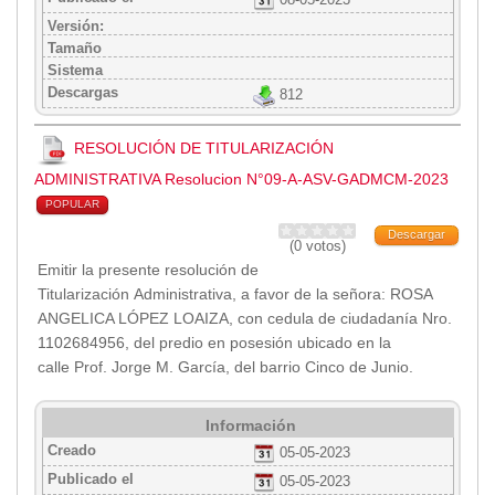
08-05-2023
Versión:
Tamaño
Sistema
Descargas
812
RESOLUCIÓN DE TITULARIZACIÓN
ADMINISTRATIVA Resolucion N°09-A-ASV-GADMCM-2023
POPULAR
Descargar
(0 votos)
Emitir la presente resolución de
Titularización Administrativa, a favor de la señora: ROSA
ANGELICA LÓPEZ LOAIZA, con cedula de ciudadanía Nro.
1102684956, del predio en posesión ubicado en la
calle Prof. Jorge M. García, del barrio Cinco de Junio.
Información
Creado
05-05-2023
Publicado el
05-05-2023