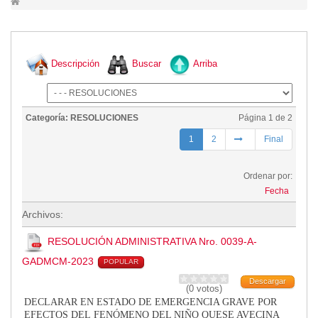
Lugares Turísticos
Parques
Balnearios
Descripción
Buscar
Arriba
Petroglifos
Numbiaranga
Plan de Desarrollo Turístico
Categoría: RESOLUCIONES
Página 1 de 2
Noticias
1
2
Final
Obras
Ordenar por:
Asambleas
Fecha
Convenios
Archivos:
Eventos
Comunicados e Invitaciones
RESOLUCIÓN ADMINISTRATIVA Nro. 0039-A-
Socializaciones
GADMCM-2023
POPULAR
Reuniones
Descargar
(0 votos)
Deportes
DECLARAR EN ESTADO DE EMERGENCIA GRAVE POR
Social
EFECTOS DEL
FENÓMENO DEL NIÑO QUE
SE AVECINA