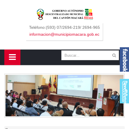
Sidebar Menu
Inicio
Teléfono:(593) 07/2694-219/ 2694-965
informacion@municipiomacara.gob.ec
GAD
Alcaldía
Concejo
Departamentos
Misión y Visión
Contáctenos
Macará
Cantón
Himno a Macará
Símbolos Patrios
Turismo
Gastronomía