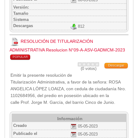
08-05-2023
Versión:
Tamaño
Sistema
Descargas
812
RESOLUCIÓN DE TITULARIZACIÓN
ADMINISTRATIVA Resolucion N°09-A-ASV-GADMCM-2023
POPULAR
Descargar
(0 votos)
Emitir la presente resolución de
Titularización Administrativa, a favor de la señora: ROSA
ANGELICA LÓPEZ LOAIZA, con cedula de ciudadanía Nro.
1102684956, del predio en posesión ubicado en la
calle Prof. Jorge M. García, del barrio Cinco de Junio.
Información
Creado
05-05-2023
Publicado el
05-05-2023