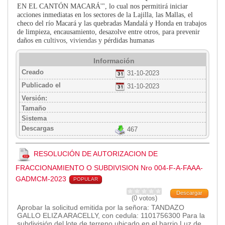
EN EL CANTÓN MACARÁ'", lo cual nos
permitirá iniciar
Transparencia
acciones inmediatas en los sectores de la Lajilla
,
las Mallas, el
checo del
río Macará
y
las quebradas Mandalá
y
Honda en trabajos
LOTAIP
de limpieza, encausamiento,
desazolve entre otros
,
para prevenir
daños en
cultivos, viviendas y
pérdidas humanas
GAD Macará
2026
Información
2025
Creado
31-10-2023
2020
Publicado el
31-10-2023
2024
Versión:
Tamaño
2023
Sistema
2022
Descargas
467
2021
2016
RESOLUCIÓN DE AUTORIZACION DE
2019
FRACCIONAMIENTO O SUBDIVISION Nro 004-F-A-FAAA-
2018
GADMCM-2023
POPULAR
2017
Descargar
(0 votos)
2015
Aprobar la solicitud emitida por la señora: TANDAZO
2014
GALLO ELIZA ARACELLY, con cedula: 1101756300 Para la
subdivisión del lote de terreno ubicado en el barrio Luz de