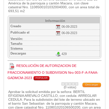
2013
América de la parroquia y cantón Macara, con clave
2012
catastral Nro. 1108500101032004000, con un area total de
693,51 m2
EPRAMA
2022
Información
2021
Creado
06-09-2023
2020
Publicado el
06-09-2023
2019
Versión:
Tamaño
2018
Sistema
2017
Descargas
429
2016
Protección de Derechos
RESOLUCIÓN DE AUTORIZACION DE
Empresa Pública de Vivienda
FRACCIONAMIENTO O SUBDIVISION Nro 003-F-A-FAAA-
2021
GADMCM-2023
POPULAR
2020
Descargar
(0 votos)
2017
Aprobar la solicitud emitida por la señora: BERTIL
2015
EFIGENIA AREVALO CASTILLO, con cedula: ARREGLAR
CEDULA. Para la subdivisión del lote de terreno ubicado en
CPCCS
el barrio San Sebastían de la parroquia y cantón Macara,
con clave catastral Nro. 110801020106500200, con un area
GAD Macará