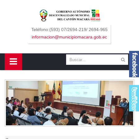
Sidebar Menu
Inicio
Teléfono:(593) 07/2694-219/ 2694-965
informacion@municipiomacara.gob.ec
GAD
Alcaldía
Concejo
Departamentos
Misión y Visión
Contáctenos
Macará
Cantón
Himno a Macará
Símbolos Patrios
Turismo
Gastronomía