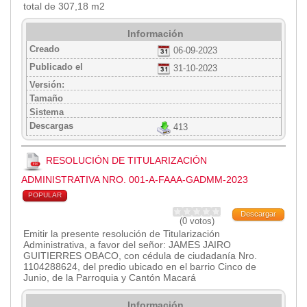
total de 307,18 m2
Empresa Pública de Vivienda
Biblioteca
Información
Creado
06-09-2023
P.A.C. - P.O.A.
Publicado el
31-10-2023
P.D.L - P.D.O.T.
Versión:
GACETA TRIBUTARIA
Tamaño
Ordenanzas/Resoluciones
Sistema
Convenios
Descargas
413
Cumplimiento LOTAIP
Concurso de Méritos
RESOLUCIÓN DE TITULARIZACIÓN
Concursos 2016
ADMINISTRATIVA NRO. 001-A-FAAA-GADMM-2023
POPULAR
Servicio
Descargar
(0 votos)
Consulta Pago de Impuesto
Emitir la presente resolución de Titularización
Administrativa, a favor del señor: JAMES JAIRO
GUITIERRES OBACO, con cédula de ciudadanía Nro.
Mail
1104288624, del predio ubicado en el barrio Cinco de
Junio, de la Parroquia y Cantón Macará
Información