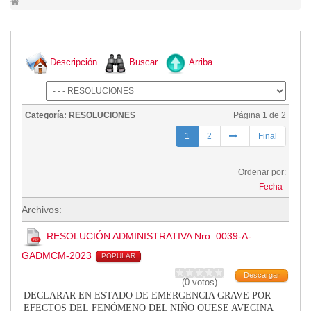
Lugares Turísticos
Parques
Balnearios
Descripción
Buscar
Arriba
Petroglifos
Numbiaranga
Plan de Desarrollo Turístico
Categoría: RESOLUCIONES
Página 1 de 2
Noticias
1
2
Final
Obras
Ordenar por:
Asambleas
Fecha
Convenios
Archivos:
Eventos
Comunicados e Invitaciones
RESOLUCIÓN ADMINISTRATIVA Nro. 0039-A-
Socializaciones
GADMCM-2023
POPULAR
Reuniones
Descargar
(0 votos)
Deportes
DECLARAR EN ESTADO DE EMERGENCIA GRAVE POR
Social
EFECTOS DEL
FENÓMENO DEL NIÑO QUE
SE AVECINA