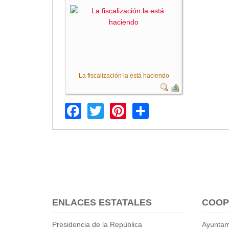
2013
2012
EPRAMA
2022
2021
2020
La fiscalización la está haciendo
2019
2018
Facebook
Twitter
Pinterest
Share
2017
2016
Protección de Derechos
Empresa Pública de Vivienda
2021
2020
2017
2015
ENLACES ESTATALES
COOP
CPCCS
Presidencia de la República
Ayuntam
GAD Macará