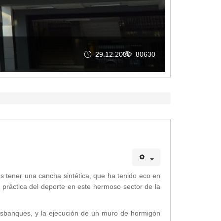
GAD MACARÁ RINDIÓ C
0
80630
 tener una cancha sintética, que ha tenido eco en
a práctica del deporte en este hermoso sector de la
esbanques, y la ejecución de un muro de hormigón