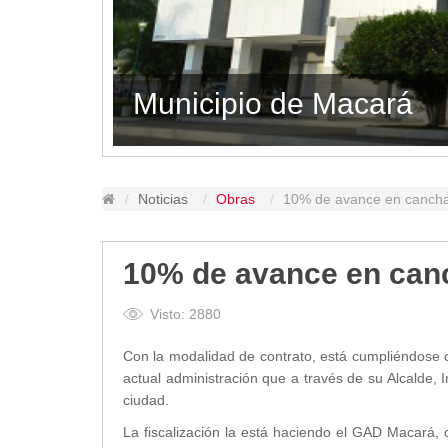
Lugares Turísticos
Parques
Balnearios
o de Macará
Petroglifos
Numbiaranga
Plan de Desarrollo Turístico
Noticias
Noticias
Obras
10% de avance en cancha 
Obras
Asambleas
10% de avance en canc
Convenios
Eventos
Visto: 2880
Comunicados e Invitaciones
Con la modalidad de contrato, está cumpliéndose 
Socializaciones
actual administración que a través de su Alcalde, 
Reuniones
ciudad.
Deportes
La fiscalización la está haciendo el GAD Macará
Social