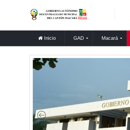
Sidebar Menu
Inicio
GAD
Inicio
GAD
Macará
Alcaldía
Concejo
Departamentos
Misión y Visión
Contáctenos
Macará
Cantón
Himno a Macará
Símbolos Patrios
Turismo
Gastronomía