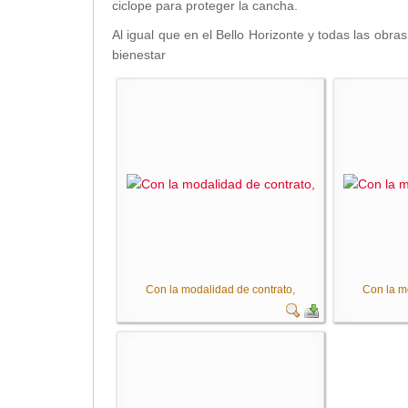
ciclope para proteger la cancha.
Transparencia
Al igual que en el Bello Horizonte y todas las obr
bienestar
LOTAIP
GAD Macará
2026
2025
2020
2024
2023
2022
2021
2016
Con la modalidad de contrato,
Con la m
2019
2018
2017
2015
2014