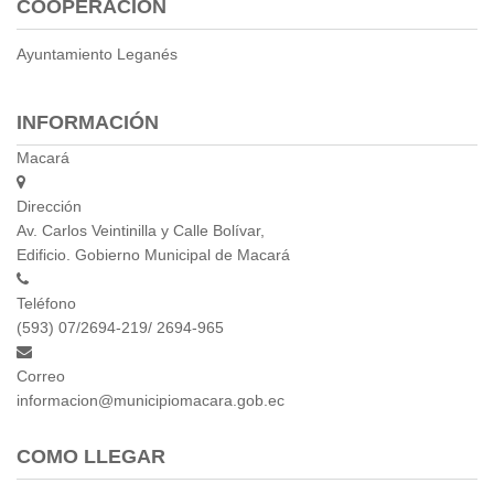
COOPERACIÓN
Empresa Pública de Vivienda
Biblioteca
Ayuntamiento Leganés
P.A.C. - P.O.A.
P.D.L - P.D.O.T.
INFORMACIÓN
GACETA TRIBUTARIA
Macará
Ordenanzas/Resoluciones
Convenios
Dirección
Cumplimiento LOTAIP
Av. Carlos Veintinilla y Calle Bolívar,
Concurso de Méritos
Edificio. Gobierno Municipal de Macará
Concursos 2016
Teléfono
(593) 07/2694-219/ 2694-965
Servicio
Consulta Pago de Impuesto
Correo
informacion@municipiomacara.gob.ec
Mail
COMO LLEGAR