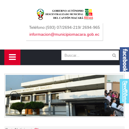
Sidebar Menu
Inicio
Teléfono:(593) 07/2694-219/ 2694-965
informacion@municipiomacara.gob.ec
GAD
Alcaldía
Concejo
Departamentos
Misión y Visión
Contáctenos
Macará
Cantón
Himno a Macará
Símbolos Patrios
Turismo
Gastronomía