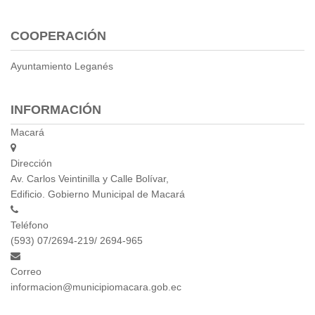
Empresa Pública de Vivienda
COOPERACIÓN
Biblioteca
P.A.C. - P.O.A.
Ayuntamiento Leganés
P.D.L - P.D.O.T.
GACETA TRIBUTARIA
Ordenanzas/Resoluciones
INFORMACIÓN
Convenios
Macará
Cumplimiento LOTAIP
Concurso de Méritos
Dirección
Av. Carlos Veintinilla y Calle Bolívar,
Concursos 2016
Edificio. Gobierno Municipal de Macará
Servicio
Teléfono
Consulta Pago de Impuesto
(593) 07/2694-219/ 2694-965
Mail
Correo
informacion@municipiomacara.gob.ec