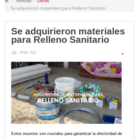
Noticias
Obras
Lugares Turísticos
Se adquirieron materiales para Relleno Sanitario
Parques
Balnearios
Se adquirieron materiales
Petroglifos
para Relleno Sanitario
Numbiaranga
Plan de Desarrollo Turístico
Visto: 321
Noticias
Obras
Asambleas
Convenios
Eventos
Comunicados e Invitaciones
Socializaciones
Reuniones
Deportes
Estos insumos son cruciales para garantizar la efectividad de
Social