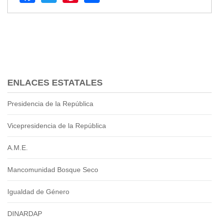
2013
2012
EPRAMA
2022
2021
2020
2019
ENLACES ESTATALES
2018
2017
Presidencia de la República
2016
Vicepresidencia de la República
Protección de Derechos
Empresa Pública de Vivienda
A.M.E.
2021
2020
Mancomunidad Bosque Seco
2017
Igualdad de Género
2015
CPCCS
DINARDAP
GAD Macará