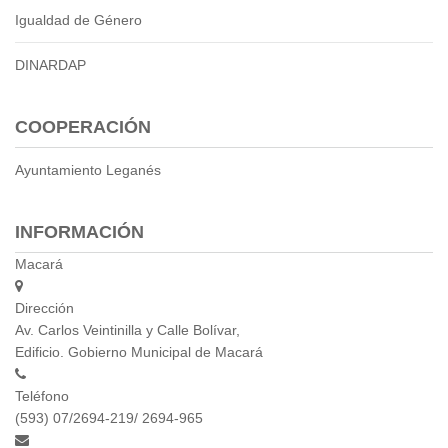
Igualdad de Género
Empresa Pública de Vivienda
Biblioteca
DINARDAP
P.A.C. - P.O.A.
P.D.L - P.D.O.T.
COOPERACIÓN
GACETA TRIBUTARIA
Ordenanzas/Resoluciones
Ayuntamiento Leganés
Convenios
Cumplimiento LOTAIP
INFORMACIÓN
Concurso de Méritos
Concursos 2016
Macará
Servicio
Dirección
Av. Carlos Veintinilla y Calle Bolívar,
Consulta Pago de Impuesto
Edificio. Gobierno Municipal de Macará
Mail
Teléfono
(593) 07/2694-219/ 2694-965