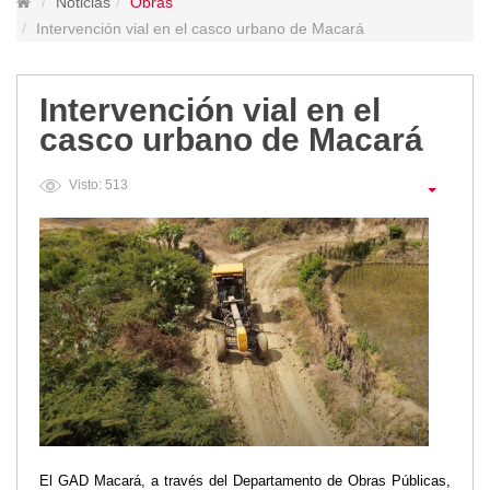
Noticias
Obras
Lugares Turísticos
Intervención vial en el casco urbano de Macará
Parques
Balnearios
Intervención vial en el
Petroglifos
casco urbano de Macará
Numbiaranga
Plan de Desarrollo Turístico
Visto: 513
Noticias
Obras
Asambleas
Convenios
Eventos
Comunicados e Invitaciones
Socializaciones
Reuniones
Deportes
Social
El GAD Macará, a través del Departamento de Obras Públicas,