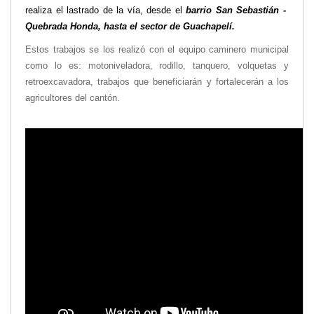
realiza el lastrado de la vía, desde el
barrio San Sebastián -
Transparencia
Quebrada Honda, hasta el sector de Guachapelí.
LOTAIP
Estos trabajos se los realizó con el equipo caminero municipal
GAD Macará
como lo es: motoniveladora, rodillo, tanquero, volquetas y
2026
retroexcavadora, trabajos que beneficiarán y fortalecerán a los
2025
agricultores del cantón.
2020
2024
2023
2022
2021
2016
2019
2018
2017
2015
2014