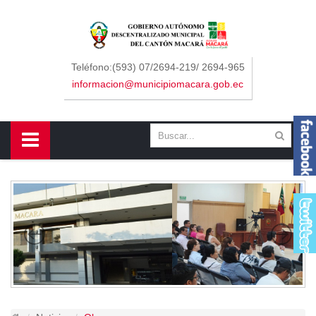
Sidebar Menu
Inicio
Teléfono:(593) 07/2694-219/ 2694-965
informacion@municipiomacara.gob.ec
GAD
Alcaldía
Concejo
Departamentos
Misión y Visión
Contáctenos
Macará
Cantón
Himno a Macará
Símbolos Patrios
Turismo
Gastronomía