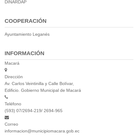
DINARDAP
Empresa Pública de Vivienda
Biblioteca
COOPERACIÓN
P.A.C. - P.O.A.
P.D.L - P.D.O.T.
Ayuntamiento Leganés
GACETA TRIBUTARIA
Ordenanzas/Resoluciones
INFORMACIÓN
Convenios
Cumplimiento LOTAIP
Macará
Concurso de Méritos
Dirección
Concursos 2016
Av. Carlos Veintinilla y Calle Bolívar,
Edificio. Gobierno Municipal de Macará
Servicio
Consulta Pago de Impuesto
Teléfono
(593) 07/2694-219/ 2694-965
Mail
Correo
informacion@municipiomacara.gob.ec