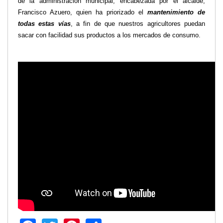
de la administración municipal, encabezada por el alcalde,
Francisco Azuero, quien ha priorizado el
mantenimiento de
Transparencia
todas estas vías
, a fin de que nuestros agricultores puedan
LOTAIP
sacar con facilidad sus productos a los mercados de consumo.
GAD Macará
2026
2025
2020
2024
2023
2022
2021
2016
2019
2018
2017
2015
2014