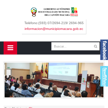
Sidebar Menu
Inicio
Teléfono:(593) 07/2694-219/ 2694-965
informacion@municipiomacara.gob.ec
GAD
Alcaldía
Concejo
Departamentos
Misión y Visión
Contáctenos
Macará
Cantón
Himno a Macará
Símbolos Patrios
Turismo
Gastronomía