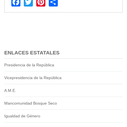
Facebook
Twitter
Pinterest
Share
2013
2012
EPRAMA
2022
2021
2020
2019
ENLACES ESTATALES
2018
2017
Presidencia de la República
2016
Protección de Derechos
Vicepresidencia de la República
Empresa Pública de Vivienda
2021
A.M.E.
2020
Mancomunidad Bosque Seco
2017
2015
Igualdad de Género
CPCCS
GAD Macará