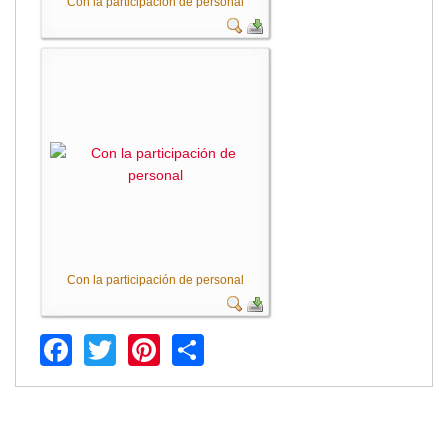
Con la participación de personal
Empresa Pública de Vivienda
Biblioteca
P.A.C. - P.O.A.
P.D.L - P.D.O.T.
GACETA TRIBUTARIA
Ordenanzas/Resoluciones
Convenios
Cumplimiento LOTAIP
Concurso de Méritos
Concursos 2016
Con la participación de personal
Servicio
Consulta Pago de Impuesto
Facebook
Twitter
Pinterest
Share
Mail