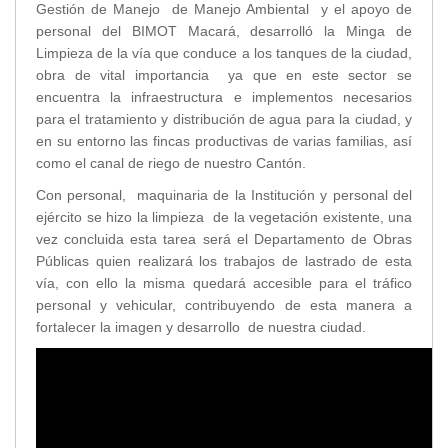
Gestión de Manejo de Manejo Ambiental y el apoyo de
Transparencia
personal del BIMOT Macará, desarrolló la Minga de
Limpieza de la vía que conduce a los tanques de la ciudad,
LOTAIP
obra de vital importancia ya que en este sector se
GAD Macará
encuentra la infraestructura e implementos necesarios
2026
para el tratamiento y distribución de agua para la ciudad, y
2025
en su entorno las fincas productivas de varias familias, así
como el canal de riego de nuestro Cantón.
2020
2024
Con personal, maquinaria de la Institución y personal del
2023
ejército se hizo la limpieza de la vegetación existente, una
vez concluida esta tarea será el Departamento de Obras
2022
Públicas quien realizará los trabajos de lastrado de esta
2021
vía, con ello la misma quedará accesible para el tráfico
2016
personal y vehicular, contribuyendo de esta manera a
2019
fortalecer la imagen y desarrollo de nuestra ciudad.
2018
2017
2015
2014