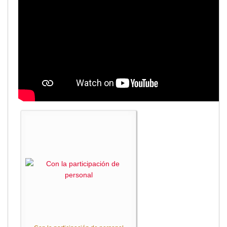
2013
2012
EPRAMA
2022
2021
2020
2019
2018
2017
2016
Protección de Derechos
Empresa Pública de Vivienda
2021
2020
2017
2015
CPCCS
GAD Macará