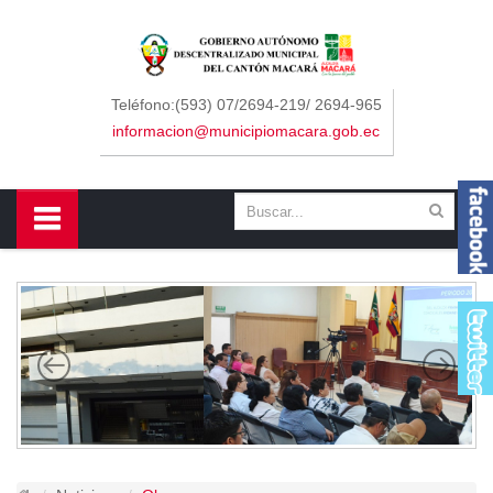
Sidebar Menu
Inicio
Teléfono:(593) 07/2694-219/ 2694-965
informacion@municipiomacara.gob.ec
GAD
Alcaldía
Concejo
Departamentos
Misión y Visión
Contáctenos
Macará
Cantón
Himno a Macará
Símbolos Patrios
Turismo
Gastronomía