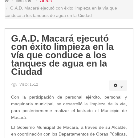
Noticias
Obras
Lugares Turísticos
G.A.D. Macará ejecutó con éxito limpieza en la vía que
Parques
conduce a los tanques de agua en la Ciudad
Balnearios
Petroglifos
G.A.D. Macará ejecutó
Numbiaranga
con éxito limpieza en la
Plan de Desarrollo Turístico
vía que conduce a los
Noticias
tanques de agua en la
Ciudad
Obras
Asambleas
Visto: 1512
Convenios
Eventos
Con la participación de personal ejército, personal y
Comunicados e Invitaciones
maquinaria municipal, se desarrolló la limpieza de la vía,
Socializaciones
para posteriormente realizar el lastrado el Municipio de
Macará.
Reuniones
Deportes
El Gobierno Municipal de Macará, a través de su Alcalde,
Social
en coordinación con los Departamentos de Obras Públicas,