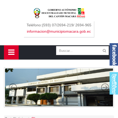
Sidebar Menu
Inicio
Teléfono:(593) 07/2694-219/ 2694-965
informacion@municipiomacara.gob.ec
GAD
Alcaldía
Concejo
Departamentos
Misión y Visión
Contáctenos
Macará
Cantón
Himno a Macará
Símbolos Patrios
Turismo
Gastronomía