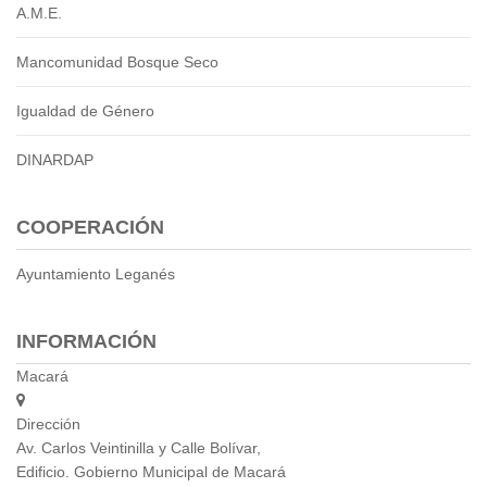
2013
A.M.E.
2012
EPRAMA
Mancomunidad Bosque Seco
2022
Igualdad de Género
2021
2020
DINARDAP
2019
2018
COOPERACIÓN
2017
2016
Ayuntamiento Leganés
Protección de Derechos
Empresa Pública de Vivienda
INFORMACIÓN
2021
2020
Macará
2017
Dirección
2015
Av. Carlos Veintinilla y Calle Bolívar,
CPCCS
Edificio. Gobierno Municipal de Macará
GAD Macará