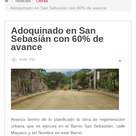
Noticias
Obras
Lugares Turísticos
Adoquinado en San Sebasíán con 60% de avance
Parques
Balnearios
Adoquinado en San
Petroglifos
Sebasíán con 60% de
Numbiaranga
avance
Plan de Desarrollo Turístico
Noticias
Visto: 911
Obras
Asambleas
Convenios
Eventos
Comunicados e Invitaciones
Socializaciones
Reuniones
Avanza dentro de lo planificado la obra de regeneración
Deportes
urbana que se ejecuta en el Barrio San Sebastián, calle
Social
Mayaicu y sin Nombre en este Barrio.