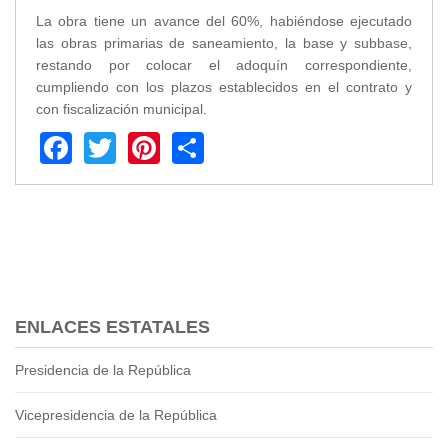
La obra tiene un avance del 60%, habiéndose ejecutado
Transparencia
las obras primarias de saneamiento, la base y subbase,
LOTAIP
restando por colocar el adoquín correspondiente,
cumpliendo con los plazos establecidos en el contrato y
GAD Macará
con fiscalización municipal.
2026
Facebook
Twitter
Pinterest
Share
2025
2020
2024
2023
2022
2021
2016
2019
ENLACES ESTATALES
2018
Presidencia de la República
2017
2015
Vicepresidencia de la República
2014