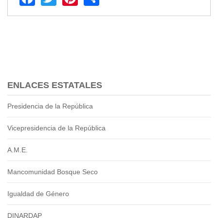
2013
2012
EPRAMA
2022
2021
2020
2019
ENLACES ESTATALES
2018
2017
Presidencia de la República
2016
Protección de Derechos
Vicepresidencia de la República
Empresa Pública de Vivienda
A.M.E.
2021
2020
Mancomunidad Bosque Seco
2017
2015
Igualdad de Género
CPCCS
DINARDAP
GAD Macará