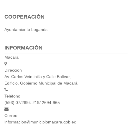
Empresa Pública de Vivienda
Biblioteca
COOPERACIÓN
P.A.C. - P.O.A.
Ayuntamiento Leganés
P.D.L - P.D.O.T.
GACETA TRIBUTARIA
Ordenanzas/Resoluciones
INFORMACIÓN
Convenios
Macará
Cumplimiento LOTAIP
Concurso de Méritos
Dirección
Concursos 2016
Av. Carlos Veintinilla y Calle Bolívar,
Edificio. Gobierno Municipal de Macará
Servicio
Teléfono
Consulta Pago de Impuesto
(593) 07/2694-219/ 2694-965
Mail
Correo
informacion@municipiomacara.gob.ec