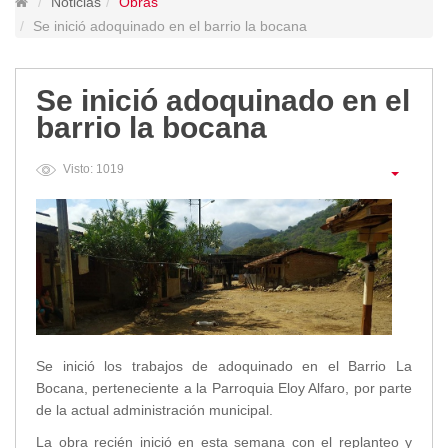
Noticias
Obras
Lugares Turísticos
Se inició adoquinado en el barrio la bocana
Parques
Balnearios
Se inició adoquinado en el
Petroglifos
barrio la bocana
Numbiaranga
Plan de Desarrollo Turístico
Visto: 1019
Noticias
Obras
Asambleas
Convenios
Eventos
Comunicados e Invitaciones
Socializaciones
Se inició los trabajos de adoquinado en el Barrio La
Reuniones
Bocana, perteneciente a la Parroquia Eloy Alfaro, por parte
Deportes
de la actual administración municipal.
Social
La obra recién inició en esta semana con el replanteo y