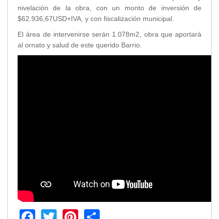
nivelación de la obra, con un monto de inversión de
Transparencia
$62.936,67USD+IVA, y con fiscalización municipal.
LOTAIP
El área de intervenirse serán 1.078m2, obra que aportará
GAD Macará
al ornato y salud de este querido Barrio.
2026
2025
2020
2024
2023
2022
2021
2016
2019
2018
2017
2015
2014
Facebook
Twitter
Pinterest
Share