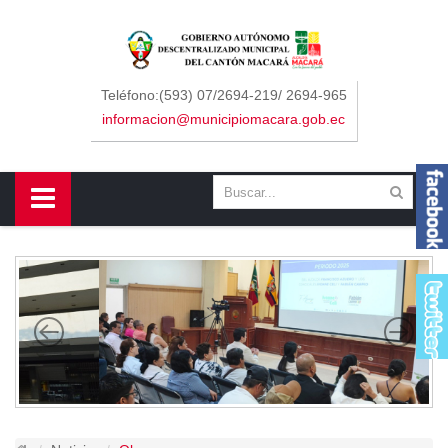
Sidebar Menu
Inicio
Teléfono:(593) 07/2694-219/ 2694-965
informacion@municipiomacara.gob.ec
GAD
Alcaldía
Concejo
Departamentos
Misión y Visión
Contáctenos
Macará
Cantón
Himno a Macará
Símbolos Patrios
Turismo
Gastronomía