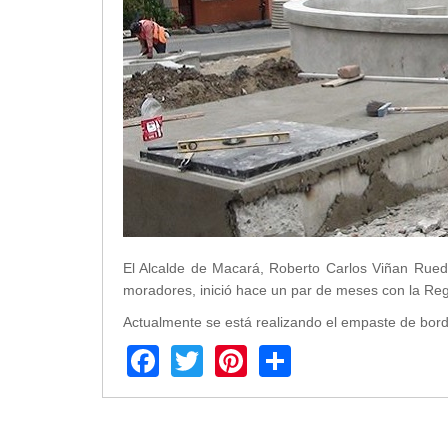
Transparencia
LOTAIP
GAD Macará
2026
2025
2020
2024
2023
2022
El Alcalde de Macará, Roberto Carlos Viñan Rued
2021
moradores, inició hace un par de meses con la Re
2016
2019
Actualmente se está realizando el empaste de bordi
2018
Facebook
Twitter
Pinterest
Share
2017
2015
2014