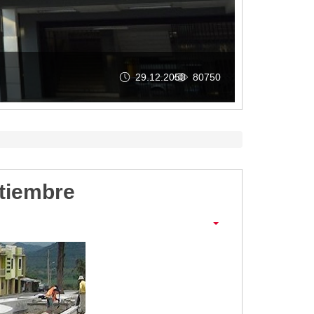
GAD MACARÁ RIND
29.12.2050
80750
ptiembre