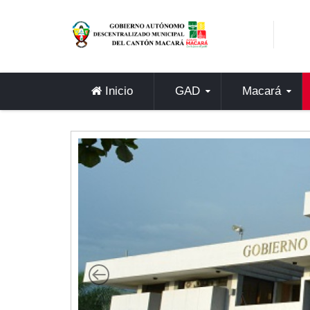
Sidebar Menu
Inicio
GAD
Inicio
GAD
Macará
Alcaldía
Concejo
Departamentos
Misión y Visión
Contáctenos
Macará
Cantón
Himno a Macará
Símbolos Patrios
Turismo
Gastronomía