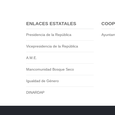
2013
2012
EPRAMA
2022
ENLACES ESTATALES
COOP
2021
2020
Presidencia de la República
Ayuntam
2019
Vicepresidencia de la República
2018
2017
A.M.E.
2016
Protección de Derechos
Mancomunidad Bosque Seco
Empresa Pública de Vivienda
2021
Igualdad de Género
2020
DINARDAP
2017
2015
CPCCS
GAD Macará