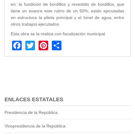
en: la fundición de bordillos y revestido de bordillos, que
Transparencia
tiene un avance este rubro de un 60%, están ejecutadas
en estructura la pileta principal y el túnel de agua, entre
LOTAIP
otros trabajos ejecutados.
GAD Macará
Esta obra se la realiza con fiscalización municipal.
2026
Facebook
Twitter
Pinterest
Share
2025
2020
2024
2023
2022
2021
2016
2019
ENLACES ESTATALES
2018
2017
Presidencia de la República
2015
Vicepresidencia de la República
2014