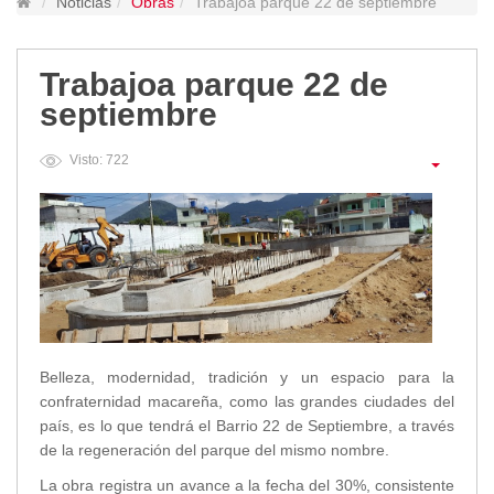
Noticias
Obras
Trabajoa parque 22 de septiembre
Lugares Turísticos
Parques
Trabajoa parque 22 de
Balnearios
septiembre
Petroglifos
Numbiaranga
Visto: 722
Plan de Desarrollo Turístico
Noticias
Obras
Asambleas
Convenios
Eventos
Comunicados e Invitaciones
Belleza, modernidad, tradición y un espacio para la
Socializaciones
confraternidad macareña, como las grandes ciudades del
Reuniones
país, es lo que tendrá el Barrio 22 de Septiembre, a través
de la regeneración del parque del mismo nombre.
Deportes
Social
La obra registra un avance a la fecha del 30%, consistente