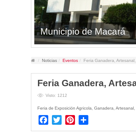
Lugares Turísticos
Parques
Balnearios
Municipio de Macará
Petroglifos
Numbiaranga
Plan de Desarrollo Turístico
Noticias
Noticias
Eventos
Feria Ganadera, Artesanal,
Obras
Asambleas
Feria Ganadera, Artesa
Convenios
Eventos
Visto: 1212
Comunicados e Invitaciones
Feria de Exposición Agricola, Ganadera, Artesanal,
Socializaciones
Reuniones
Facebook
Twitter
Pinterest
Share
Deportes
Social