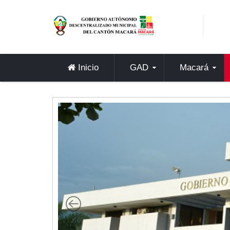
Sidebar Menu
Inicio
GAD
Inicio
GAD
Macará
Alcaldía
Concejo
Departamentos
Misión y Visión
Contáctenos
Macará
Cantón
Himno a Macará
Símbolos Patrios
Turismo
Gastronomía