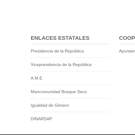
Transparencia
LOTAIP
GAD Macará
2026
ENLACES ESTATALES
COOP
2025
2020
Presidencia de la República
Ayuntam
2024
Vicepresidencia de la República
2023
2022
A.M.E.
2021
2016
Mancomunidad Bosque Seco
2019
2018
Igualdad de Género
2017
DINARDAP
2015
2014