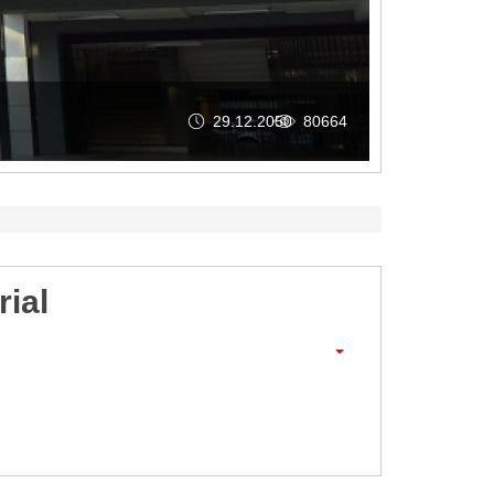
29.12.2050
80664
rial