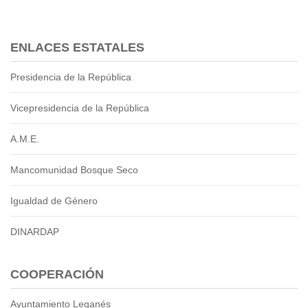
2013
2012
EPRAMA
ENLACES ESTATALES
2022
2021
Presidencia de la República
2020
Vicepresidencia de la República
2019
2018
A.M.E.
2017
2016
Mancomunidad Bosque Seco
Protección de Derechos
Empresa Pública de Vivienda
Igualdad de Género
2021
DINARDAP
2020
2017
2015
COOPERACIÓN
CPCCS
Ayuntamiento Leganés
GAD Macará