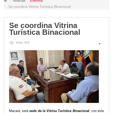
Noticias
Eventos
Lugares Turísticos
Se coordina Vitrina Turística Binacional
Parques
Balnearios
Se coordina Vitrina
Petroglifos
Turística Binacional
Numbiaranga
Plan de Desarrollo Turístico
Visto: 460
Noticias
Obras
Asambleas
Convenios
Eventos
Comunicados e Invitaciones
Socializaciones
Reuniones
Deportes
Social
Macará, será
sede de la Vitrina Turística Binacional
, con este