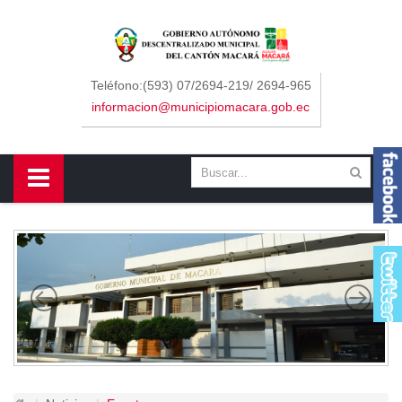
Sidebar Menu
Inicio
Teléfono:(593) 07/2694-219/ 2694-965
informacion@municipiomacara.gob.ec
GAD
Alcaldía
Concejo
Departamentos
Misión y Visión
Contáctenos
Macará
Cantón
Himno a Macará
Símbolos Patrios
Turismo
Gastronomía