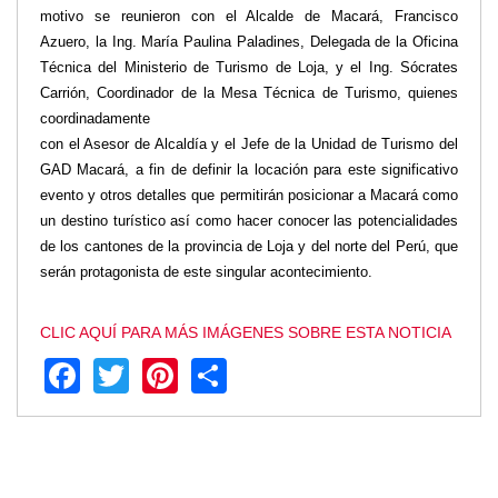
motivo se reunieron con el Alcalde de Macará, Francisco
Transparencia
Azuero, la Ing. María Paulina Paladines, Delegada de la Oficina
Técnica del Ministerio de Turismo de Loja, y el Ing. Sócrates
LOTAIP
Carrión, Coordinador de la Mesa Técnica de Turismo, quienes
GAD Macará
coordinadamente
2026
con el Asesor de Alcaldía y el Jefe de la Unidad de Turismo del
2025
GAD Macará, a fin de definir la locación para este significativo
2020
evento y otros detalles que permitirán posicionar a Macará como
2024
un destino turístico así como hacer conocer las potencialidades
2023
de los cantones de la provincia de Loja y del norte del Perú, que
2022
serán protagonista de este singular acontecimiento.
2021
2016
CLIC AQUÍ PARA MÁS IMÁGENES SOBRE ESTA NOTICIA
2019
Facebook
Twitter
Pinterest
Share
2018
2017
2015
2014