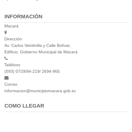
Empresa Pública de Vivienda
Biblioteca
INFORMACIÓN
P.A.C. - P.O.A.
Macará
P.D.L - P.D.O.T.
GACETA TRIBUTARIA
Dirección
Ordenanzas/Resoluciones
Av. Carlos Veintinilla y Calle Bolívar,
Edificio. Gobierno Municipal de Macará
Convenios
Cumplimiento LOTAIP
Teléfono
Concurso de Méritos
(593) 07/2694-219/ 2694-965
Concursos 2016
Correo
Servicio
informacion@municipiomacara.gob.ec
Consulta Pago de Impuesto
COMO LLEGAR
Mail