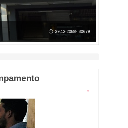
GAD MACARÁ RIND
29.12.2050
80679
campamento