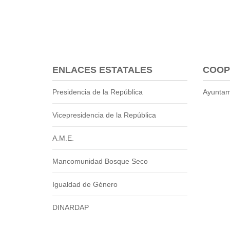
2013
2012
EPRAMA
2022
2021
2020
ENLACES ESTATALES
COOP
2019
Presidencia de la República
Ayuntam
2018
2017
Vicepresidencia de la República
2016
Protección de Derechos
A.M.E.
Empresa Pública de Vivienda
Mancomunidad Bosque Seco
2021
2020
Igualdad de Género
2017
2015
DINARDAP
CPCCS
GAD Macará