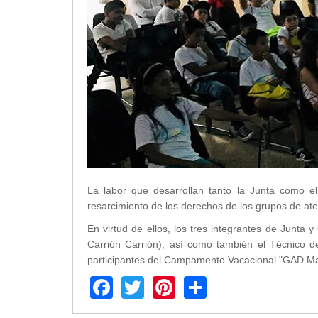
Transparencia
LOTAIP
GAD Macará
2026
2025
2020
2024
2023
2022
La labor que desarrollan tanto la Junta como el
2021
resarcimiento de los derechos de los grupos de ate
2016
2019
En virtud de ellos, los tres integrantes de Junta 
Carrión Carrión), así como también el Técnico d
2018
participantes del Campamento Vacacional "GAD Mac
2017
Facebook
Twitter
Pinterest
Share
2015
2014