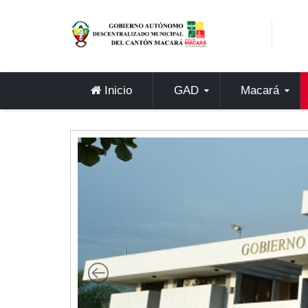
Sidebar Menu
Inicio
GAD
Inicio
GAD
Macará
Alcaldía
Concejo
Departamentos
Misión y Visión
Contáctenos
Macará
Cantón
Himno a Macará
Símbolos Patrios
Turismo
Gastronomía